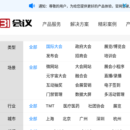
通知：尊敬的用户，为给您提供更好的产品体验，官网登录
产品服务
解决方案
精彩案例
国际大会
政府大会
展览/博览会
全部
类型
发布会
招商会
培训会
微网站
大会网站
展会小程序
全部
场景
元宇宙大会
融合会
直播/录播
互动抽奖
会展营销
电子签到
门禁管理
数据大屏
多活动管理
行业
全部
TMT
医疗医药
社团协会
展览
城市
全部
上海
北京
广州
深圳
杭州