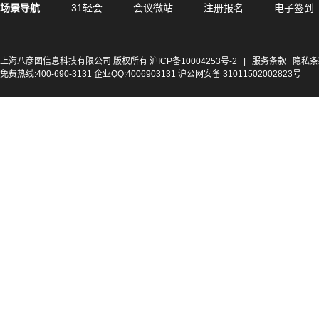
场景导航
31轻会
会议微站
注册报名
电子签到
上海八彦图信息科技有限公司 版权所有
沪ICP备10004253号-2
|
服务条款
隐私条
免费热线:400-690-3131 企业QQ:4006903131 沪公网安备 31011502002823号