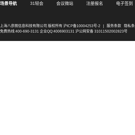
场景导航
31轻会
会议微站
注册报名
电子签到
上海八彦图信息科技有限公司 版权所有
沪ICP备10004253号-2
|
服务条款
隐私条
免费热线:400-690-3131 企业QQ:4006903131 沪公网安备 31011502002823号