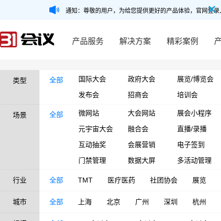
通知：尊敬的用户，为给您提供更好的产品体验，官网登录
产品服务
解决方案
精彩案例
国际大会
政府大会
展览/博览会
全部
类型
发布会
招商会
培训会
微网站
大会网站
展会小程序
全部
场景
元宇宙大会
融合会
直播/录播
互动抽奖
会展营销
电子签到
门禁管理
数据大屏
多活动管理
行业
全部
TMT
医疗医药
社团协会
展览
城市
全部
上海
北京
广州
深圳
杭州