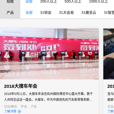
规模
全部
200人以上
500人以上
1000人以上
产品
全部
31轻会
31大会易
31展览云
31智
2018大搜车年会
2
2018年5月11日，大搜车年会在杭州国际博览中心盛大开幕，数千
宝马
人共同见证这一盛会。大搜车，作为中国领先的汽车新零售和新金
据豪
融平台公司，率先看到了三位一体自助签到机在重塑签到场景中所
的新
论坛/峰会
年会
汽车
论坛
了解详情
了解
带来的价值。
的追