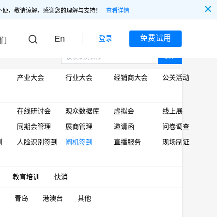
不便，敬请谅解，感谢您的理解与支持！
查看详情
En
免费试用
登录
们
搜索
产业大会
行业大会
经销商大会
公关活动
在线研讨会
观众数据库
虚拟会
线上展
同期会管理
展商管理
邀请函
问卷调查
到
人脸识别签到
闸机签到
直播服务
现场制证
教育培训
快消
青岛
港澳台
其他