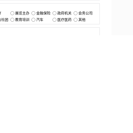
：
T
展览主办
金融保险
政府机关
会务公司
会社团
教育培训
汽车
医疗医药
其他
：
提交
资源中心
产品更新
白皮书与报告