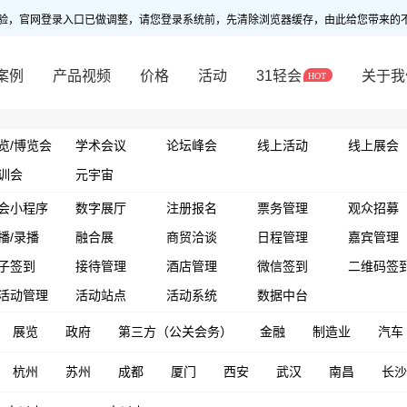
验，官网登录入口已做调整，请您登录系统前，先清除浏览器缓存，由此给您带来的
案例
产品视频
价格
活动
31轻会
关于我
览/博览会
学术会议
论坛峰会
线上活动
线上展会
训会
元宇宙
会小程序
数字展厅
注册报名
票务管理
观众招募
播/录播
融合展
商贸洽谈
日程管理
嘉宾管理
子签到
接待管理
酒店管理
微信签到
二维码签
活动管理
活动站点
活动系统
数据中台
展览
政府
第三方（公关会务）
金融
制造业
汽车
杭州
苏州
成都
厦门
西安
武汉
南昌
长沙