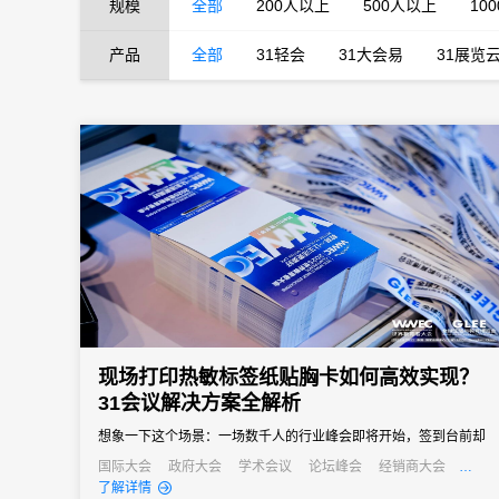
规模
全部
200人以上
500人以上
10
产品
全部
31轻会
31大会易
31展览
现场打印热敏标签纸贴胸卡如何高效实现？
31会议解决方案全解析
想象一下这个场景：一场数千人的行业峰会即将开始，签到台前却
排起了长龙。工作人员手忙脚乱地在厚厚一沓预先打印好的胸卡中
国际大会
政府大会
学术会议
论坛峰会
经销商大会
招商会
了解详情
寻找参会者的名字，偶尔还会遇到名字拼写错误或临时换人导致的