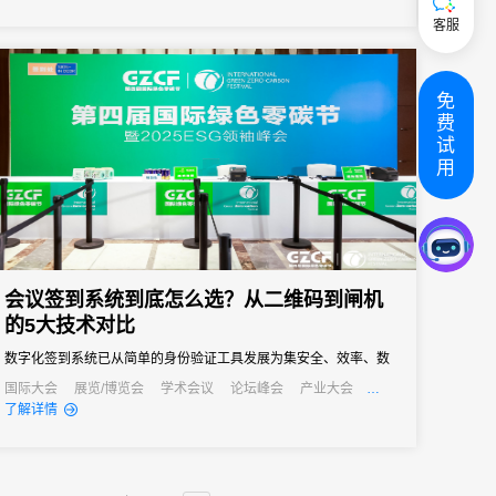
会。
客服
免
费
试
用
会议签到系统到底怎么选？从二维码到闸机
的5大技术对比
数字化签到系统已从简单的身份验证工具发展为集安全、效率、数
据分析于一体的综合解决方案。
国际大会
展览/博览会
学术会议
论坛峰会
产业大会
公关活动
招商会
了解详情