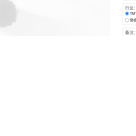
行业
TM
协
备注
客户服务
伙伴连接
软件下载
梧桐栈-活动供需平台
31白皮书
31精选供应商