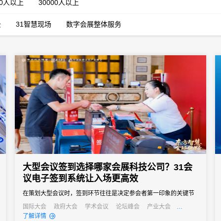
00人以上
30000人以上
云
31智慧现场
数字会展整体服务
大型会议签到选择哪家会展科技公司？31会
议电子签到系统让入场更高效
在策划大型会议时，签到环节往往是决定参会者第一印象的关键节
点。传统的签到方式在应对千人以上规模会议时，常常出现排队拥
国际大会
政府大会
学术会议
论坛峰会
产业大会
行业大会
经销商大会
公关活动
培训会
招商会
了解详情
堵、信息错漏、数据统计滞后等问题，严重影响会议的专业形象和