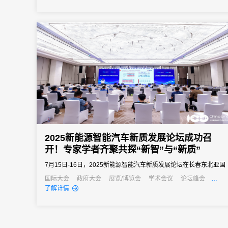
尴尬。参会者焦急等待，主办方压力倍增，这不仅严重影响了活动
的开场体验，更拉低了整个活动的专业形象。
2025新能源智能汽车新质发展论坛成功召
开！专家学者齐聚共探“新智”与“新质”
7月15日-16日，2025新能源智能汽车新质发展论坛在长春东北亚国
际博览中心成功召开。
国际大会
政府大会
展览/博览会
学术会议
论坛峰会
线上活动
线上展会
产业大会
了解详情