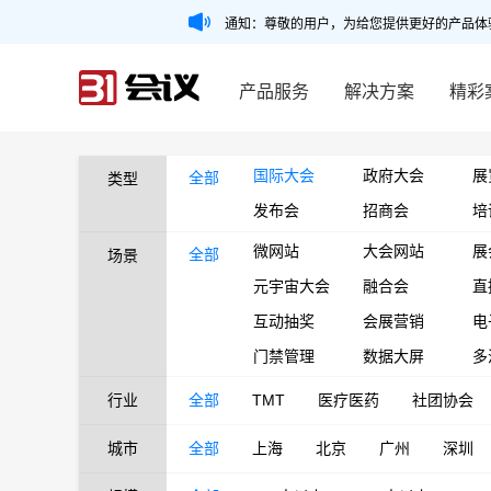
通知：尊敬的用户，为给您提供更好的产品体
产品服务
解决方案
精彩
国际大会
政府大会
展
全部
类型
发布会
招商会
培
微网站
大会网站
展
全部
场景
元宇宙大会
融合会
直
互动抽奖
会展营销
电
门禁管理
数据大屏
多
行业
全部
TMT
医疗医药
社团协会
城市
全部
上海
北京
广州
深圳