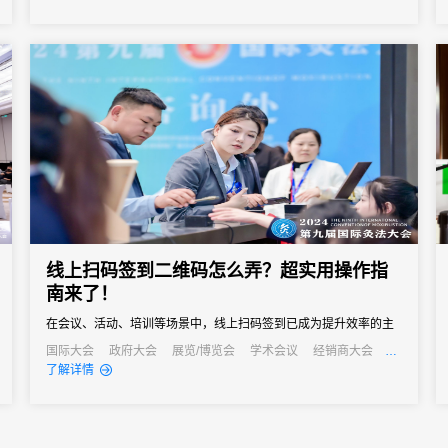
参会体验。选择一款可靠的电子签到系统，是大型会议成功举办的
重要保障。31会议作为中国领先的数字会展平台，其电子签到解决
方案凭借...
线上扫码签到二维码怎么弄？超实用操作指
南来了！
在会议、活动、培训等场景中，线上扫码签到已成为提升效率的主
流方式。
国际大会
政府大会
展览/博览会
学术会议
经销商大会
公关活动
发布会
了解详情