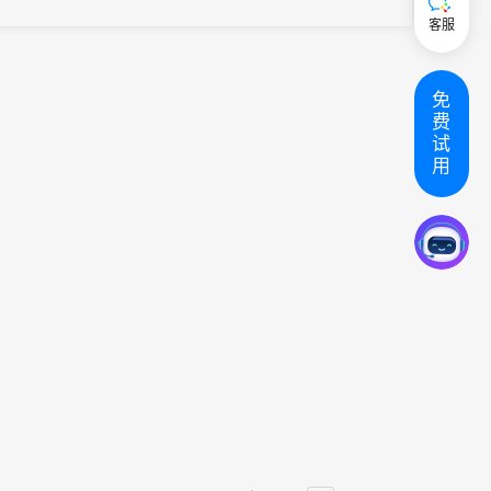
能装备、智慧城市、信息安全、数字娱乐4大主题展区，展览面积
客服
1.35万...
免
费
试
用