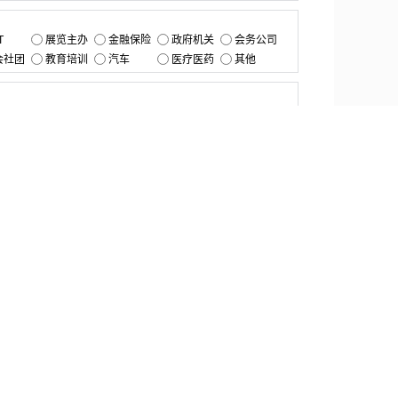
：
T
展览主办
金融保险
政府机关
会务公司
会社团
教育培训
汽车
医疗医药
其他
：
提交
资源中心
产品更新
白皮书与报告