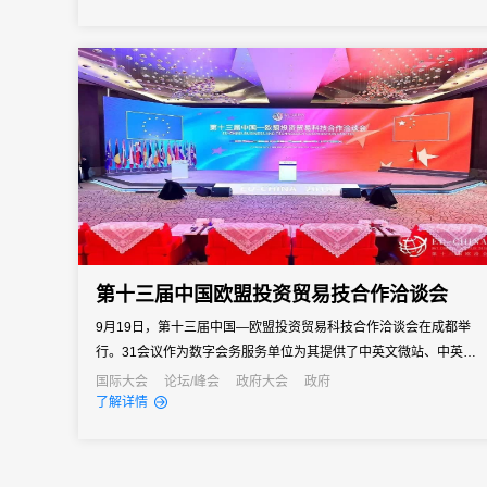
数字经济、地理标志、科技创新、碳达峰/碳中和与可持续发展等领
域的合作。
第十三届中国欧盟投资贸易技合作洽谈会
9月19日，第十三届中国—欧盟投资贸易科技合作洽谈会在成都举
行。31会议作为数字会务服务单位为其提供了中英文微站、中英文
报名系统、电子签到系统、短信邮件通知等现场解决方案。
国际大会
论坛/峰会
政府大会
政府
了解详情