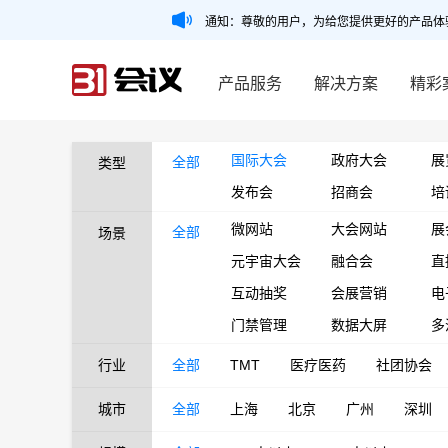
通知：尊敬的用户，为给您提供更好的产品体
产品服务
解决方案
精彩
国际大会
政府大会
展
全部
类型
发布会
招商会
培
微网站
大会网站
展
全部
场景
元宇宙大会
融合会
直
互动抽奖
会展营销
电
门禁管理
数据大屏
多
行业
全部
TMT
医疗医药
社团协会
城市
全部
上海
北京
广州
深圳