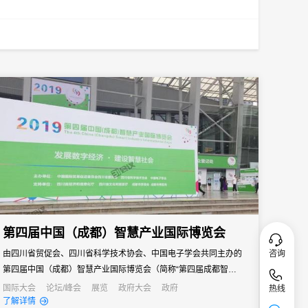
第四届中国（成都）智慧产业国际博览会
咨询
由四川省贸促会、四川省科学技术协会、中国电子学会共同主办的
第四届中国（成都）智慧产业国际博览会（简称“第四届成都智博
会”）于2019年7月29日-31日在成都世纪城新国际会展中心盛大举
国际大会
论坛/峰会
展览
政府大会
政府
热线
了解详情
办。本届展会坚持“发展数字经济，建设智慧社会”这一主题，设立智