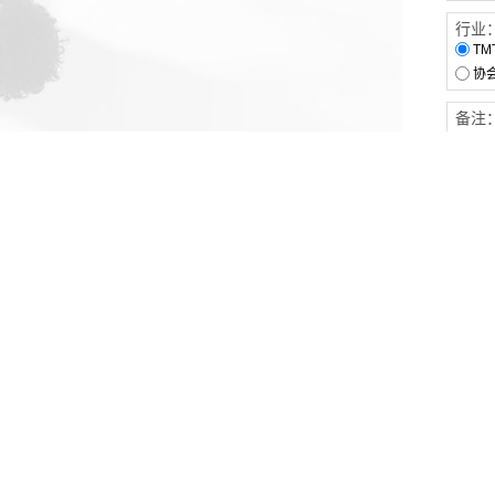
行业
TM
协
备注
客户服务
伙伴连接
软件下载
梧桐栈-活动供需平台
31白皮书
31精选供应商