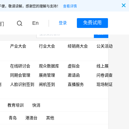
不便，敬请谅解，感谢您的理解与支持！
查看详情
En
免费试用
登录
们
搜索
产业大会
行业大会
经销商大会
公关活动
在线研讨会
观众数据库
虚拟会
线上展
同期会管理
展商管理
邀请函
问卷调查
到
人脸识别签到
闸机签到
直播服务
现场制证
教育培训
快消
青岛
港澳台
其他