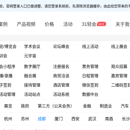
验，官网登录入口已做调整，请您登录系统前，先清除浏览器缓存，由此给您带来的
案例
产品视频
价格
活动
31轻会
关于我
览/博览会
学术会议
论坛峰会
线上活动
线上展会
训会
元宇宙
会小程序
数字展厅
注册报名
票务管理
观众招募
播/录播
融合展
商贸洽谈
日程管理
嘉宾管理
子签到
接待管理
酒店管理
微信签到
二维码签
活动管理
活动站点
活动系统
数据中台
展览
政府
第三方（公关会务）
金融
制造业
汽车
杭州
苏州
成都
厦门
西安
武汉
南昌
长沙