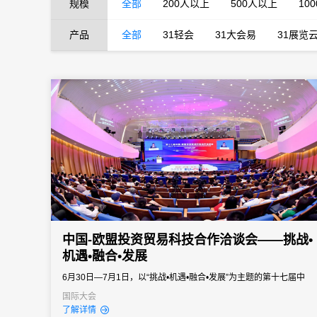
规模
全部
200人以上
500人以上
10
产品
全部
31轻会
31大会易
31展览
中国-欧盟投资贸易科技合作洽谈会——挑战•
机遇•融合•发展
6月30日—7月1日，以“挑战•机遇•融合•发展”为主题的第十七届中
国-欧盟投资贸易科技合作洽谈会（简称欧洽会）在成都高新区中国-
国际大会
了解详情
欧洲中心成功举办。本届洽谈会旨在探讨中国与欧洲在开放投资、