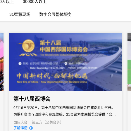
00人以上
30000人以上
云
31智慧现场
数字会展整体服务
第十八届西博会
9月16日至20日，第十八届中国西部国际博览会在成都胜利召开。
为提升交流互动效率和参观体验，31会议为本届博览会提供了会展
数字化支持，助力主办方为展团、展商、专业观众及普通观众提供
国际大会
第三方（公关会务）
了解详情
全方位、全景式的展会服务。