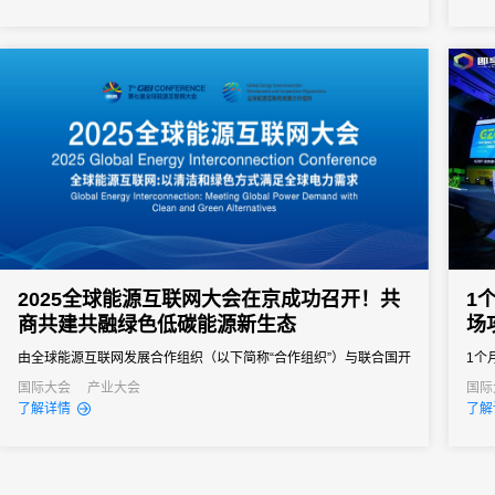
向往往以亿元计。招商推介会承载着区域经济展示、产业政策宣
导、重点项目发布、客商精准对接等多重使命。因此主办方需要的
会务系统不...
2025全球能源互联网大会在京成功召开！共
1
商共建共融绿色低碳能源新生态
场
由全球能源互联网发展合作组织（以下简称“合作组织”）与联合国开
1个
发计划署等国际组织联合主办的2025全球能源互联网大会在北京成
国际大会
产业大会
国际
了解详情
了解
功召开，来自全球100多个国家和地区的近千名嘉宾参加本次大
会。