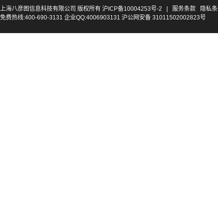
上海八彦图信息科技有限公司 版权所有
沪ICP备10004253号-2
|
服务条款
隐私条
免费热线:400-690-3131 企业QQ:4006903131 沪公网安备 31011502002823号