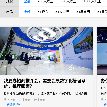
规模
全部
200人以上
500人以上
1000人以上
产品
全部
31轻会
31大会易
31展览云
31智
我要办招商推介会，需要会展数字化管理系
办
统，推荐哪家？
供应
招商推介会是由地方政府、开发区或产业园区主办的，以吸引外来
采购
投资、促进产业落地为核心目标的专题商务活动。参会客商涵盖世
通企
线上展会
产业大会
行业大会
线上
了解详情
了解
界500强、行业龙头、投资机构和商会协会，单场活动潜在投资意
窗口