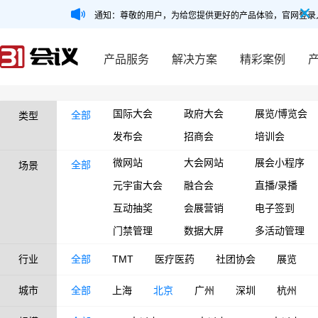
通知：尊敬的用户，为给您提供更好的产品体验，官网登录
产品服务
解决方案
精彩案例
国际大会
政府大会
展览/博览会
全部
类型
发布会
招商会
培训会
微网站
大会网站
展会小程序
全部
场景
元宇宙大会
融合会
直播/录播
互动抽奖
会展营销
电子签到
门禁管理
数据大屏
多活动管理
行业
全部
TMT
医疗医药
社团协会
展览
城市
全部
上海
北京
广州
深圳
杭州