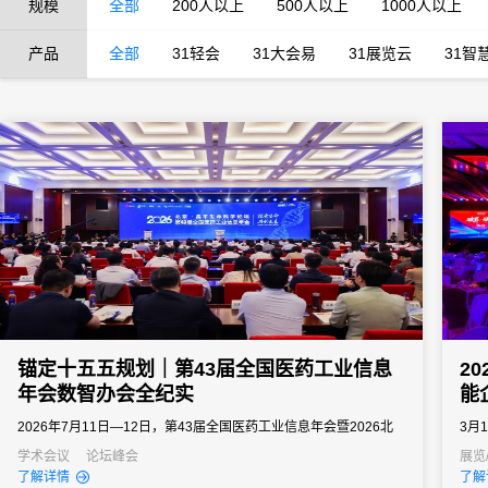
规模
全部
200人以上
500人以上
1000人以上
产品
全部
31轻会
31大会易
31展览云
31智
锚定十五五规划｜第43届全国医药工业信息
2
年会数智办会全纪实
能
2026年7月11日—12日，第43届全国医药工业信息年会暨2026北
3月
京・昌平生命科学论坛落地北京昌平石油科技交流中心。大会由北
家会
学术会议
论坛峰会
展览
了解详情
了解
京市经信局、北京市药监局、昌平区政府等多部门联合主办，中国
20