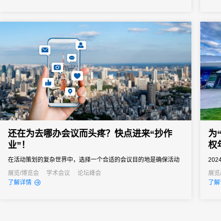
医药工业信息中心、北京未来科学城管委会联合承办，是拥有六十
之界
余年行业积淀、业内公认的“中国医药行业信息风向标”顶级产业...
图。
还在为去哪办会议而头疼？快点进来“抄作
为
业”！
权
在活动策划的复杂世界中，选择一个合适的会议目的地是确保活动
20
成功的关键步骤之一。这不仅影响着活动的可行性和吸引力，还直
行。
展览/博览会
学术会议
论坛峰会
展览
了解详情
了解
接关系到活动的财务健康和参与者的满意度。一个精心挑选的目的
来自
地能够提升活动的品牌价值，增强参与者体验，同时还能带来经济
知识
效益和社会效益。