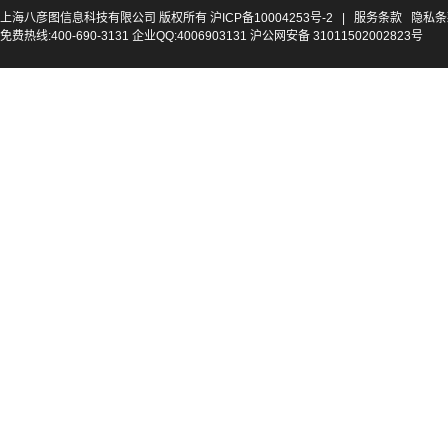
上海八彦图信息科技有限公司 版权所有
沪ICP备10004253号-2
|
服务条款
隐私条
免费热线:400-690-3131 企业QQ:4006903131 沪公网安备 31011502002823号