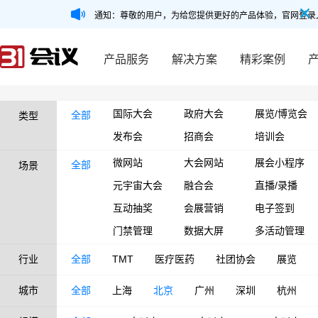
通知：尊敬的用户，为给您提供更好的产品体验，官网登录
产品服务
解决方案
精彩案例
国际大会
政府大会
展览/博览会
全部
类型
发布会
招商会
培训会
微网站
大会网站
展会小程序
全部
场景
元宇宙大会
融合会
直播/录播
互动抽奖
会展营销
电子签到
门禁管理
数据大屏
多活动管理
行业
全部
TMT
医疗医药
社团协会
展览
城市
全部
上海
北京
广州
深圳
杭州