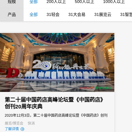
规模
全部
200人以上
500人以上
1000人以上
产品
全部
31轻会
31大会易
31展览云
31智
第二十届中国药店高峰论坛暨《中国药店》
创刊20周年庆典
2020年12月3日，第二十届中国药店高峰论坛暨《中国药店》创刊
20周年庆典在山东青岛开幕，论坛全程采用数智化管理手段，31会
展览/博览会
快消
了解详情
议作为中国数字会展新基建的重要推动者，为本次大会提供了从前