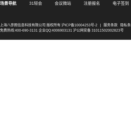
场景导航
31轻会
会议微站
注册报名
电子签到
上海八彦图信息科技有限公司 版权所有
沪ICP备10004253号-2
|
服务条款
隐私条
免费热线:400-690-3131 企业QQ:4006903131 沪公网安备 31011502002823号