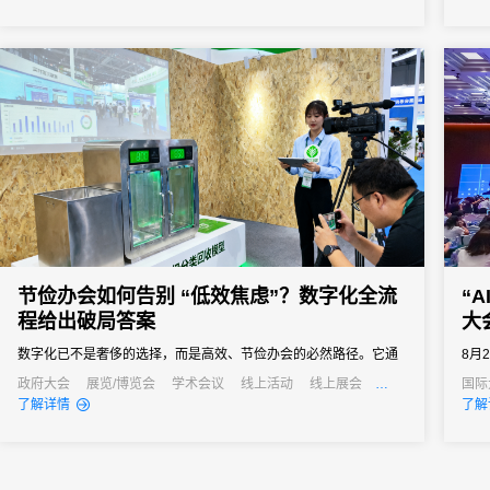
签到已成为数字办会、数字办展的标配。那么，市面上的会展电子
业可
签到究竟有哪些类型？面对众多服务商，为什么众多资深活动组织
凭借
者和行业...
优先选
节俭办会如何告别 “低效焦虑”？数字化全流
“
程给出破局答案
大
数字化已不是奢侈的选择，而是高效、节俭办会的必然路径。它通
8月
过技术手段打通会议管理的各个环节，用自动化替代人工操作、以
在上
政府大会
展览/博览会
学术会议
线上活动
线上展会
国际
公关活动
招商会
线上
了解详情
了解
数据化驱动决策、以无纸化践行绿色理念，最终实现成本降低与效
率提升的真正协同。