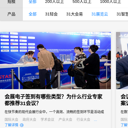
规模
全部
200人以上
500人以上
1000人以上
产品
全部
31轻会
31大会易
31展览云
31智
会展电子签到有哪些类型？为什么行业专家
会
都推荐31会议？
案
在快节奏的现代会展行业中，一个高效、流畅的签到环节是活动成
在数
功的第一步。它不仅关系到参会者的第一印象，更直接影响着活动
是会
国际大会
政府大会
学术会议
产业大会
行业大会
国际
经销商大会
培训会
招商会
行业
了解详情
了解
的组织效率和数据准确性。告别传统纸质签到的繁琐与混乱，电子
梁。