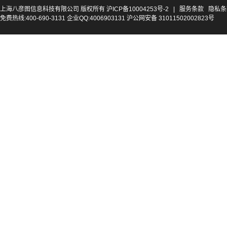
上海八彦图信息科技有限公司 版权所有
沪ICP备10004253号-2
|
服务条款
隐私条
免费热线:400-690-3131 企业QQ:4006903131 沪公网安备 31011502002823号