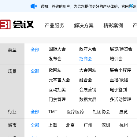
通知：尊敬的用户，为给您提供更好的产品体验，官网登录
产品服务
解决方案
精彩案例
国际大会
政府大会
展览/博览会
全部
类型
发布会
招商会
培训会
微网站
大会网站
展会小程序
全部
场景
元宇宙大会
融合会
直播/录播
互动抽奖
会展营销
电子签到
门禁管理
数据大屏
多活动管理
行业
全部
TMT
医疗医药
社团协会
展览
城市
全部
上海
北京
广州
深圳
杭州