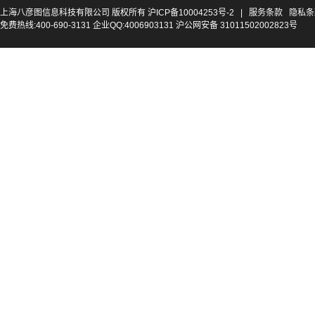
上海八彦图信息科技有限公司 版权所有
沪ICP备10004253号-2
|
服务条款
隐私条
免费热线:400-690-3131 企业QQ:4006903131 沪公网安备 31011502002823号