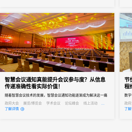
签到已成为数字办会、数字办展的标配。那么，市面上的会展电子
业可
签到究竟有哪些类型？面对众多服务商，为什么众多资深活动组织
凭借
者和行业...
优先选
智慧会议通知真能提升会议参与度？从信息
节
传递准确性看实际价值！
程
随着智慧会议技术的发展，智慧会议通知功能逐渐成为解决这一痛
数字
点的关键，其通过自动化、多渠道的信息传递方式，从根源上提升
过技
政府大会
展览/博览会
学术会议
论坛峰会
线上活动
政府
公关活动
发布会
培训会
招商会
公关
了解详情
了解
信息传递准确性，进而为会议参与度注入新活力。
数据
率提