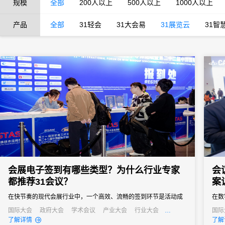
规模
全部
200人以上
500人以上
1000人以上
产品
全部
31轻会
31大会易
31展览云
31智
会展电子签到有哪些类型？为什么行业专家
会
都推荐31会议？
案
在快节奏的现代会展行业中，一个高效、流畅的签到环节是活动成
在数
功的第一步。它不仅关系到参会者的第一印象，更直接影响着活动
是会
国际大会
政府大会
学术会议
产业大会
行业大会
国际
经销商大会
培训会
招商会
行业
了解详情
了解
的组织效率和数据准确性。告别传统纸质签到的繁琐与混乱，电子
梁。