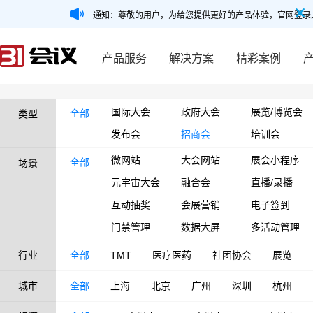
通知：尊敬的用户，为给您提供更好的产品体验，官网登录
产品服务
解决方案
精彩案例
国际大会
政府大会
展览/博览会
全部
类型
发布会
招商会
培训会
微网站
大会网站
展会小程序
全部
场景
元宇宙大会
融合会
直播/录播
互动抽奖
会展营销
电子签到
门禁管理
数据大屏
多活动管理
行业
全部
TMT
医疗医药
社团协会
展览
城市
全部
上海
北京
广州
深圳
杭州