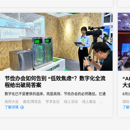
签到已成为数字办会、数字办展的标配。那么，市面上的会展电子
业可
签到究竟有哪些类型？面对众多服务商，为什么众多资深活动组织
凭借
者和行业...
优先选
节俭办会如何告别 “低效焦虑”？数字化全流
“
程给出破局答案
大
数字化已不是奢侈的选择，而是高效、节俭办会的必然路径。它通
8月
过技术手段打通会议管理的各个环节，用自动化替代人工操作、以
在上
政府大会
展览/博览会
学术会议
线上活动
线上展会
国际
公关活动
招商会
线上
了解详情
了解
数据化驱动决策、以无纸化践行绿色理念，最终实现成本降低与效
率提升的真正协同。