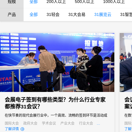
规模
全部
200人以上
500人以上
1000人以上
产品
全部
31轻会
31大会易
31展览云
31智
会展电子签到有哪些类型？为什么行业专家
会
都推荐31会议？
案
在快节奏的现代会展行业中，一个高效、流畅的签到环节是活动成
在数
功的第一步。它不仅关系到参会者的第一印象，更直接影响着活动
是会
国际大会
政府大会
学术会议
产业大会
行业大会
国际
经销商大会
培训会
招商会
行业
了解详情
了解
的组织效率和数据准确性。告别传统纸质签到的繁琐与混乱，电子
梁。