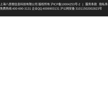
上海八彦图信息科技有限公司 版权所有
沪ICP备10004253号-2
|
服务条款
隐私条
免费热线:400-690-3131 企业QQ:4006903131 沪公网安备 31011502002823号