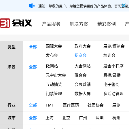
通知：尊敬的用户，为给您提供更好的产品体验，官网登录
产品服务
解决方案
精彩案例
国际大会
政府大会
展览/博览会
全部
类型
发布会
招商会
培训会
微网站
大会网站
展会小程序
全部
场景
元宇宙大会
融合会
直播/录播
互动抽奖
会展营销
电子签到
门禁管理
数据大屏
多活动管理
行业
全部
TMT
医疗医药
社团协会
展览
城市
全部
上海
北京
广州
深圳
杭州