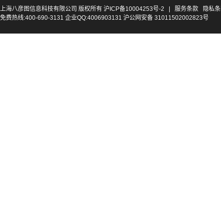
上海八彦图信息科技有限公司 版权所有
沪ICP备10004253号-2
|
服务条款
隐私条
免费热线:400-690-3131 企业QQ:4006903131 沪公网安备 31011502002823号