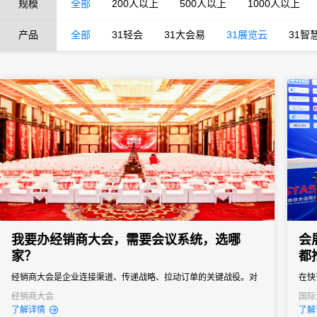
规模
全部
200人以上
500人以上
1000人以上
产品
全部
31轻会
31大会易
31展览云
31智
我要办经销商大会，需要会议系统，选哪
会
家？
都
经销商大会是企业连接渠道、传递战略、拉动订单的关键战役。对
在快
品牌商而言，它不只是“开一场会”，而是年度政策发布、销售目标分
功的
经销商大会
国际
经销
了解详情
了解
解、渠道关系维护的核心节点。一场成功的经销商大会，能让经销
的组