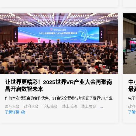
商明确方向、提振信心、快速进入作战状态。但是一次组织失误就
签到
可能导致政策传达失真、核心经销商体验受损，甚至影响全年销售
签到
业绩...
者和行
让世界更精彩！2025世界VR产业大会再聚南
中
昌开启数智未来
最
作为本次博览会的合作伙伴，31会议全程参与并见证了世界VR产业
电子
大会的飞速发展与深刻变革，并依托专业的会展服务能力与创新技
计等
国际大会
政府大会
论坛峰会
线上活动
线上展会
政府
产业大会
经销商大会
公关
了解详情
了解
术支撑为博览会的顺利举办提供了坚实有力的保障，推动会务运营
通过
从“人力密集型”向“智能高效型”深度转型，实现关键场景体验质的飞
会议
跃。
小型