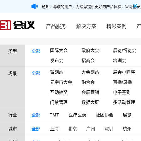
通知：尊敬的用户，为给您提供更好的产品体验，官网登录
产品服务
解决方案
精彩案例
国际大会
政府大会
展览/博览会
全部
类型
发布会
招商会
培训会
微网站
大会网站
展会小程序
全部
场景
元宇宙大会
融合会
直播/录播
互动抽奖
会展营销
电子签到
门禁管理
数据大屏
多活动管理
行业
全部
TMT
医疗医药
社团协会
展览
城市
全部
上海
北京
广州
深圳
杭州