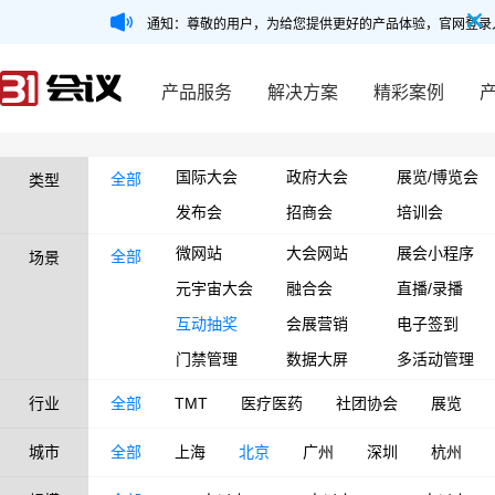
通知：尊敬的用户，为给您提供更好的产品体验，官网登录
产品服务
解决方案
精彩案例
国际大会
政府大会
展览/博览会
全部
类型
发布会
招商会
培训会
微网站
大会网站
展会小程序
全部
场景
元宇宙大会
融合会
直播/录播
互动抽奖
会展营销
电子签到
门禁管理
数据大屏
多活动管理
行业
全部
TMT
医疗医药
社团协会
展览
城市
全部
上海
北京
广州
深圳
杭州