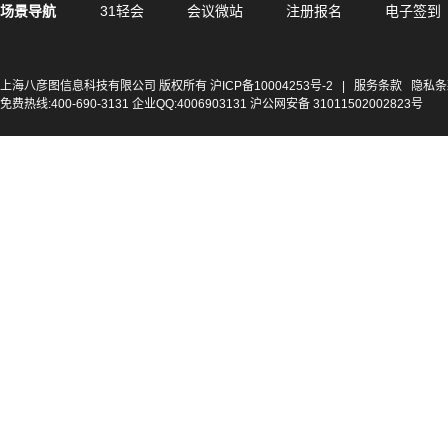
场景导航
31轻会
会议微站
注册报名
电子签到
上海八彦图信息科技有限公司 版权所有
沪ICP备10004253号-2
|
服务条款
隐私条
免费热线:400-690-3131 企业QQ:4006903131 沪公网安备 31011502002823号