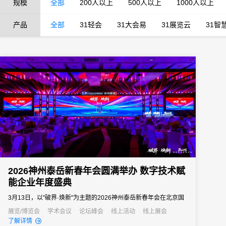
规模
全部
200人以上
500人以上
1000人以上
产品
全部
31轻会
31大会易
31展览云
31智
2026神州泰岳新春年会圆满举办 数字技术赋
能企业年度盛典
3月13日，以"破界·焕新"为主题的2026神州泰岳新春年会在北京国
家会议中心成功举办。来自全国的1600余名泰岳人齐聚一堂，回望
展览/博览会
学术会议
论坛峰会
线上活动
线上展会
了解详情
2025奋进征程，共启AI时代的战略新征程，以"破认知之界、破人效