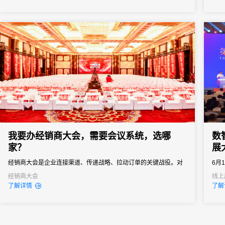
医药工业信息中心、北京未来科学城管委会联合承办，是拥有六十
向往
余年行业积淀、业内公认的“中国医药行业信息风向标”顶级产业...
导、
会务系
我要办经销商大会，需要会议系统，选哪
数
家？
展
经销商大会是企业连接渠道、传递战略、拉动订单的关键战役。对
6月
品牌商而言，它不只是“开一场会”，而是年度政策发布、销售目标分
食荟
经销商大会
线上
了解详情
了解
解、渠道关系维护的核心节点。一场成功的经销商大会，能让经销
州白
商明确方向、提振信心、快速进入作战状态。但是一次组织失误就
可能导致政策传达失真、核心经销商体验受损，甚至影响全年销售
业绩...