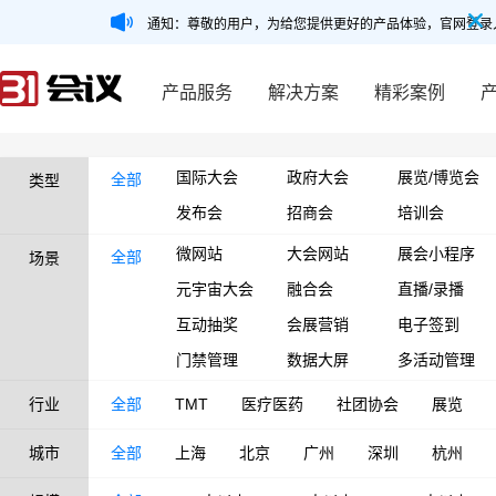
通知：尊敬的用户，为给您提供更好的产品体验，官网登录
产品服务
解决方案
精彩案例
国际大会
政府大会
展览/博览会
全部
类型
发布会
招商会
培训会
微网站
大会网站
展会小程序
全部
场景
元宇宙大会
融合会
直播/录播
互动抽奖
会展营销
电子签到
门禁管理
数据大屏
多活动管理
行业
全部
TMT
医疗医药
社团协会
展览
城市
全部
上海
北京
广州
深圳
杭州