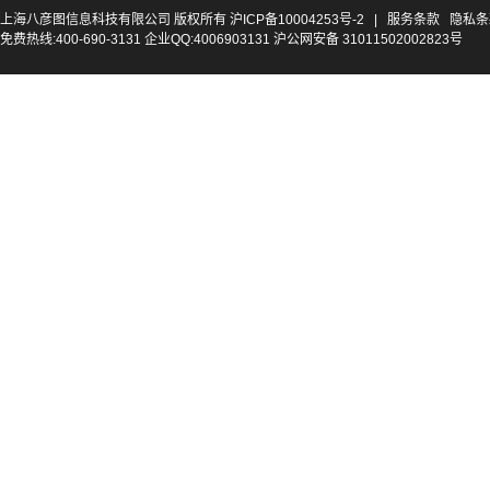
上海八彦图信息科技有限公司 版权所有
沪ICP备10004253号-2
|
服务条款
隐私条
免费热线:400-690-3131 企业QQ:4006903131 沪公网安备 31011502002823号