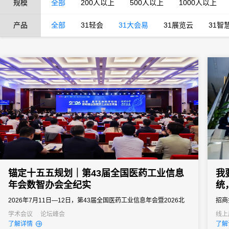
规模
全部
200人以上
500人以上
1000人以上
产品
全部
31轻会
31大会易
31展览云
31智
锚定十五五规划｜第43届全国医药工业信息
我
年会数智办会全纪实
统
2026年7月11日—12日，第43届全国医药工业信息年会暨2026北
招商
京・昌平生命科学论坛落地北京昌平石油科技交流中心。大会由北
投资
学术会议
论坛峰会
线上
了解详情
了解
京市经信局、北京市药监局、昌平区政府等多部门联合主办，中国
界5