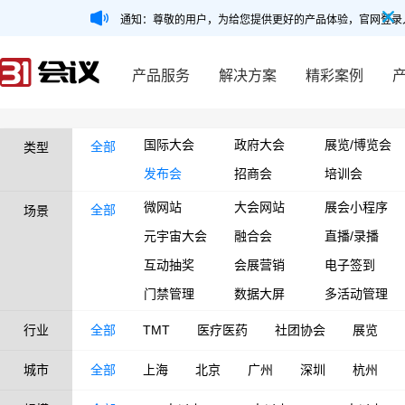
通知：尊敬的用户，为给您提供更好的产品体验，官网登录
产品服务
解决方案
精彩案例
国际大会
政府大会
展览/博览会
全部
类型
发布会
招商会
培训会
微网站
大会网站
展会小程序
全部
场景
元宇宙大会
融合会
直播/录播
互动抽奖
会展营销
电子签到
门禁管理
数据大屏
多活动管理
行业
全部
TMT
医疗医药
社团协会
展览
城市
全部
上海
北京
广州
深圳
杭州