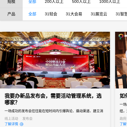
规模
全部
200人以上
500人以上
1000人以上
产品
全部
31轻会
31大会易
31展览云
31智
我要办新品发布会，需要活动管理系统，选
如
哪家？
一场
一场成功的发布会往往能在短时间内引爆舆论、撬动渠道、建立消
纽，
费者认知。然而对于主办方来说，新品发布会也是一场“高难度战
线上活动
发布会
政府
线上
了解详情
了解
役”，稍有不慎就可能影响传播效果。选择一款真正懂新品发布会场