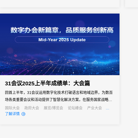
景、能精准解决痛点的活动管理系统，成为主办方的核心诉求。但
是市面上的活动管理系统五花八门，多数属于“通用型”工具，看似功
能...
31会议2025上半年成绩单：大会篇
回首上半年，31会议运用数字化技术打破语言和地域边界，为数百
场各类重要会议和活动提供了智慧化解决方案，在服务国家战略、
促进国际合作、推动产业发展中发挥了重要的数字化支撑作用。年
国际大会
政府大会
展览/博览会
论坛峰会
产业大会
行业大会
经销商大会
公关活动
发布会
培训会
招商会
了解详情
中之际，让我们一同回顾上半年的精彩案例，探寻数字化服务如何
为各类大会注入新动能，开启会展业高质量发展的新篇章。