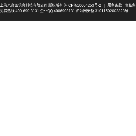
上海八彦图信息科技有限公司 版权所有
沪ICP备10004253号-2
|
服务条款
隐私条
免费热线:400-690-3131 企业QQ:4006903131 沪公网安备 31011502002823号