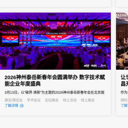
向往往以亿元计。招商推介会承载着区域经济展示、产业政策宣
导、重点项目发布、客商精准对接等多重使命。因此主办方需要的
会务系统不...
2026神州泰岳新春年会圆满举办 数字技术赋
让
能企业年度盛典
昌
3月13日，以"破界·焕新"为主题的2026神州泰岳新春年会在北京国
作为
家会议中心成功举办。来自全国的1600余名泰岳人齐聚一堂，回望
大会
展览/博览会
学术会议
论坛峰会
线上活动
线上展会
国际
产业
了解详情
了解
2025奋进征程，共启AI时代的战略新征程，以"破认知之界、破人效
术支
之界、破业务之界"三重破界之势，擘画公司高质量发展的全新蓝
从“
图。
跃。