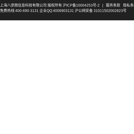
上海八彦图信息科技有限公司 版权所有
沪ICP备10004253号-2
|
服务条款
隐私条
免费热线:400-690-3131 企业QQ:4006903131 沪公网安备 31011502002823号