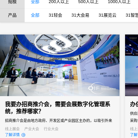
规模
全部
200人以上
500人以上
1000人以上
产品
全部
31轻会
31大会易
31展览云
31智
我要办招商推介会，需要会展数字化管理系
办
统，推荐哪家？
供应
招商推介会是由地方政府、开发区或产业园区主办的，以吸引外来
采购
投资、促进产业落地为核心目标的专题商务活动。参会客商涵盖世
通企
线上展会
产业大会
行业大会
线上
了解详情
了解
界500强、行业龙头、投资机构和商会协会，单场活动潜在投资意
窗口