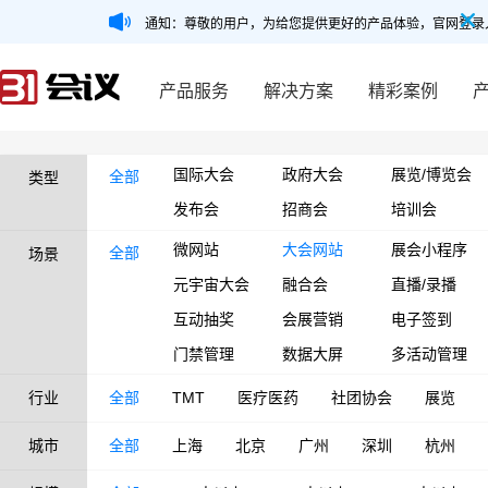
通知：尊敬的用户，为给您提供更好的产品体验，官网登录
产品服务
解决方案
精彩案例
国际大会
政府大会
展览/博览会
全部
类型
发布会
招商会
培训会
微网站
大会网站
展会小程序
全部
场景
元宇宙大会
融合会
直播/录播
互动抽奖
会展营销
电子签到
门禁管理
数据大屏
多活动管理
行业
全部
TMT
医疗医药
社团协会
展览
城市
全部
上海
北京
广州
深圳
杭州