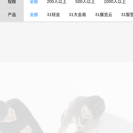
规模
全部
200人以上
500人以上
1000人以上
产品
全部
31轻会
31大会易
31展览云
31智