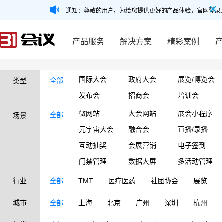
通知：尊敬的用户，为给您提供更好的产品体验，官网登录
产品服务
解决方案
精彩案例
国际大会
政府大会
展览/博览会
全部
类型
发布会
招商会
培训会
微网站
大会网站
展会小程序
全部
场景
元宇宙大会
融合会
直播/录播
互动抽奖
会展营销
电子签到
门禁管理
数据大屏
多活动管理
行业
全部
TMT
医疗医药
社团协会
展览
城市
全部
上海
北京
广州
深圳
杭州