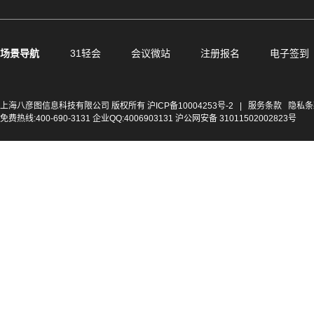
场景导航
31轻会
会议微站
注册报名
电子签到
上海八彦图信息科技有限公司 版权所有
沪ICP备10004253号-2
|
服务条款
隐私条
免费热线:400-690-3131 企业QQ:4006903131 沪公网安备 31011502002823号