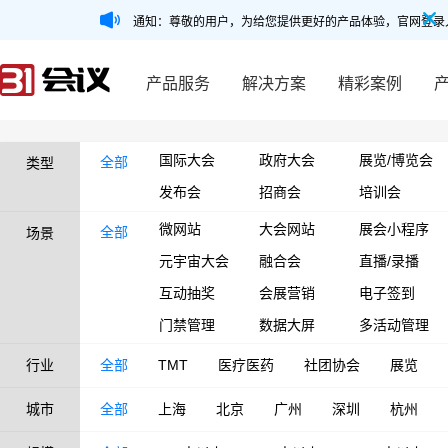
通知：尊敬的用户，为给您提供更好的产品体验，官网登录
产品服务
解决方案
精彩案例
国际大会
政府大会
展览/博览会
全部
类型
发布会
招商会
培训会
微网站
大会网站
展会小程序
全部
场景
元宇宙大会
融合会
直播/录播
互动抽奖
会展营销
电子签到
门禁管理
数据大屏
多活动管理
行业
全部
TMT
医疗医药
社团协会
展览
城市
全部
上海
北京
广州
深圳
杭州