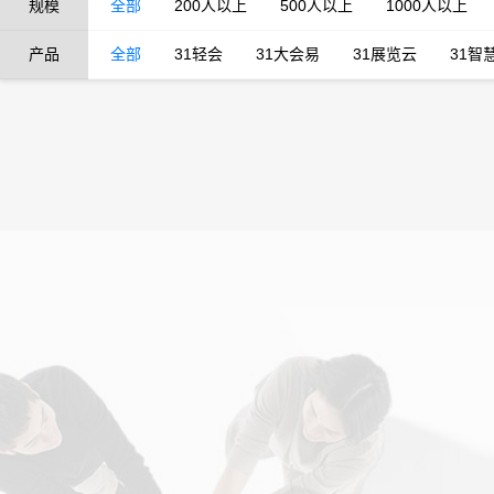
规模
全部
200人以上
500人以上
1000人以上
产品
全部
31轻会
31大会易
31展览云
31智