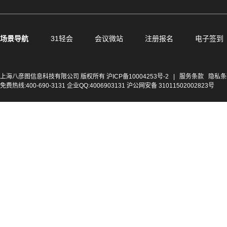
场景导航
31轻会
会议微站
注册报名
电子签到
上海八彦图信息科技有限公司 版权所有
沪ICP备10004253号-2
|
服务条款
隐私条
免费热线:400-690-3131 企业QQ:4006903131 沪公网安备 31011502002823号