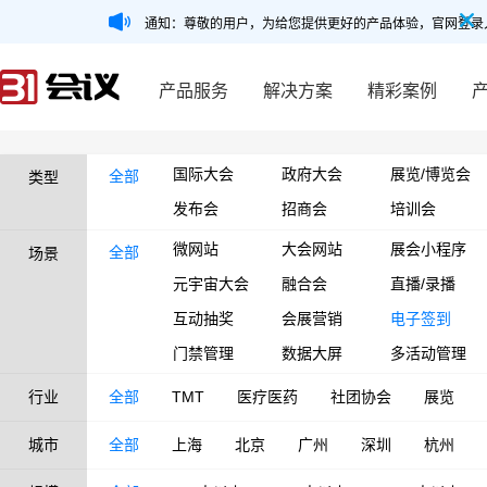
通知：尊敬的用户，为给您提供更好的产品体验，官网登录
产品服务
解决方案
精彩案例
国际大会
政府大会
展览/博览会
全部
类型
发布会
招商会
培训会
微网站
大会网站
展会小程序
全部
场景
元宇宙大会
融合会
直播/录播
互动抽奖
会展营销
电子签到
门禁管理
数据大屏
多活动管理
行业
全部
TMT
医疗医药
社团协会
展览
城市
全部
上海
北京
广州
深圳
杭州