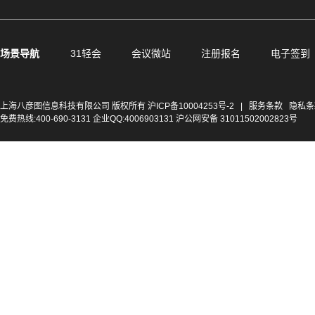
场景导航
31轻会
会议微站
注册报名
电子签到
上海八彦图信息科技有限公司 版权所有
沪ICP备10004253号-2
|
服务条款
隐私条
免费热线:400-690-3131 企业QQ:4006903131 沪公网安备 31011502002823号