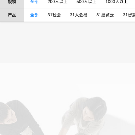
规模
全部
200人以上
500人以上
1000人以上
产品
全部
31轻会
31大会易
31展览云
31智