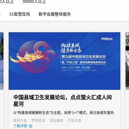
00人以上
30000人以上
云
31智慧现场
数字会展整体服务
中国县域卫生发展论坛，点点萤火汇成人间
星河
以“构建县域健康新生态”为主题，采用“1+7”模式，探讨县域年度热
点话题，分享典型价值典范。
政府大会
学术会议
论坛峰会
行业大会
了解详情