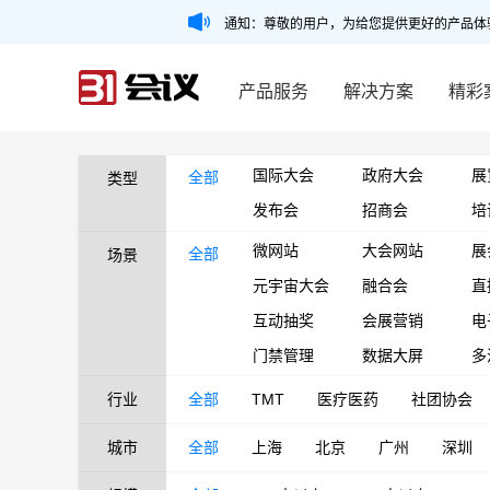
通知：尊敬的用户，为给您提供更好的产品体
产品服务
解决方案
精彩
国际大会
政府大会
展
全部
类型
发布会
招商会
培
微网站
大会网站
展
全部
场景
元宇宙大会
融合会
直
互动抽奖
会展营销
电
门禁管理
数据大屏
多
行业
全部
TMT
医疗医药
社团协会
城市
全部
上海
北京
广州
深圳