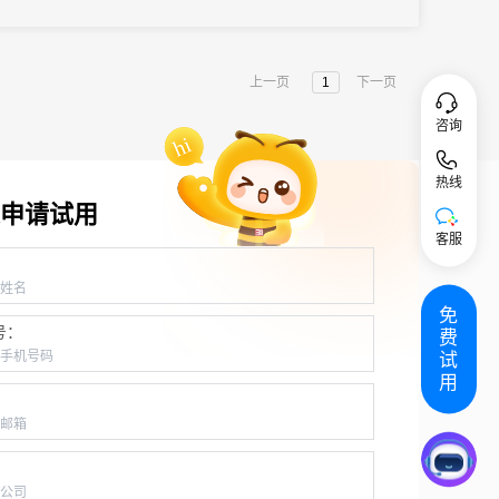
上一页
1
下一页
咨询
热线
申请试用
客服
：
免
号：
费
试
用
：
：