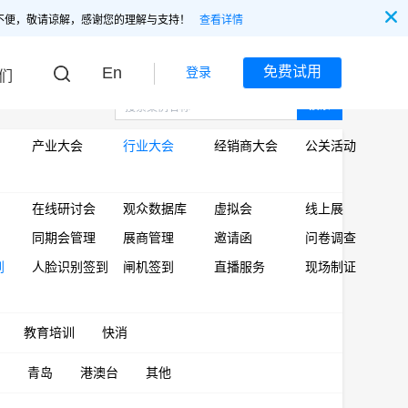
不便，敬请谅解，感谢您的理解与支持！
查看详情
En
免费试用
登录
们
搜索
产业大会
行业大会
经销商大会
公关活动
在线研讨会
观众数据库
虚拟会
线上展
同期会管理
展商管理
邀请函
问卷调查
到
人脸识别签到
闸机签到
直播服务
现场制证
教育培训
快消
青岛
港澳台
其他