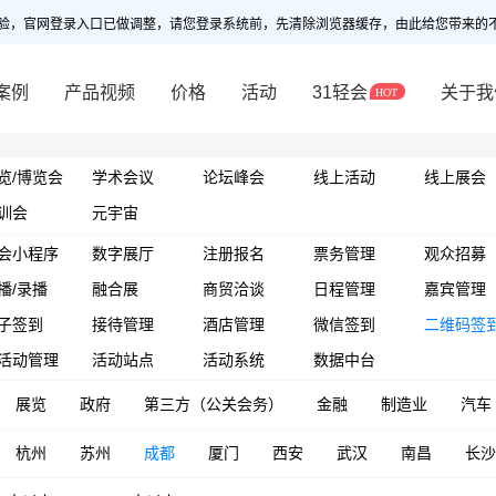
验，官网登录入口已做调整，请您登录系统前，先清除浏览器缓存，由此给您带来的
案例
产品视频
价格
活动
31轻会
关于我
览/博览会
学术会议
论坛峰会
线上活动
线上展会
训会
元宇宙
会小程序
数字展厅
注册报名
票务管理
观众招募
播/录播
融合展
商贸洽谈
日程管理
嘉宾管理
子签到
接待管理
酒店管理
微信签到
二维码签
活动管理
活动站点
活动系统
数据中台
展览
政府
第三方（公关会务）
金融
制造业
汽车
杭州
苏州
成都
厦门
西安
武汉
南昌
长沙