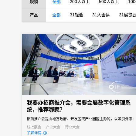
规模
全部
200人以上
500人以上
10
产品
全部
31轻会
31大会易
31展览
我要办招商推介会，需要会展数字化管理系
统，推荐哪家？
招商推介会是由地方政府、开发区或产业园区主办的，以吸引外来
投资、促进产业落地为核心目标的专题商务活动。参会客商涵盖世
线上展会
产业大会
行业大会
了解详情
界500强、行业龙头、投资机构和商会协会，单场活动潜在投资意