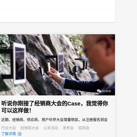
听说你刚接了经销商大会的Case，我觉得你
可以这样做！
近期，经销商、供应商、用户伙伴大会增量明显，从注册报名到会
议签到，从产品展示到会议活动，31会议助力活动变得与众不同。
行业大会
经销商大会
公关活动
发布会
招商会
了解详情