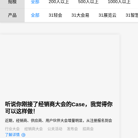
规模
全部
200人以上
500人以上
1000人以上
产品
全部
31轻会
31大会易
31展览云
31智
听说你刚接了经销商大会的Case，我觉得你
可以这样做！
近期，经销商、供应商、用户伙伴大会增量明显，从注册报名到会
议签到，从产品展示到会议活动，31会议助力活动变得与众不同。
行业大会
经销商大会
公关活动
发布会
招商会
了解详情