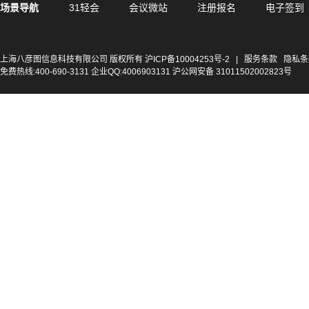
场景导航
31轻会
会议微站
注册报名
电子签到
上海八彦图信息科技有限公司 版权所有
沪ICP备10004253号-2
|
服务条款
隐私条
免费热线:400-690-3131 企业QQ:4006903131 沪公网安备 31011502002823号