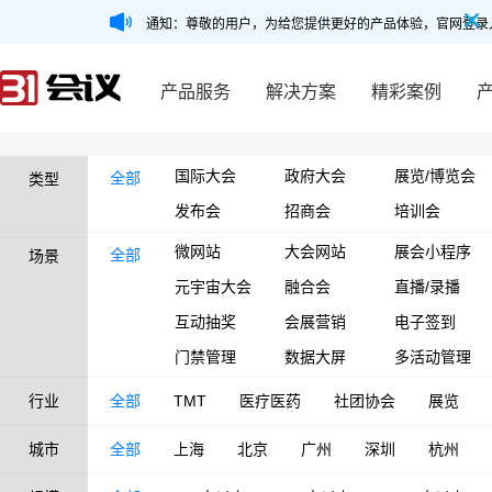
通知：尊敬的用户，为给您提供更好的产品体验，官网登录
产品服务
解决方案
精彩案例
国际大会
政府大会
展览/博览会
全部
类型
发布会
招商会
培训会
微网站
大会网站
展会小程序
全部
场景
元宇宙大会
融合会
直播/录播
互动抽奖
会展营销
电子签到
门禁管理
数据大屏
多活动管理
行业
全部
TMT
医疗医药
社团协会
展览
城市
全部
上海
北京
广州
深圳
杭州