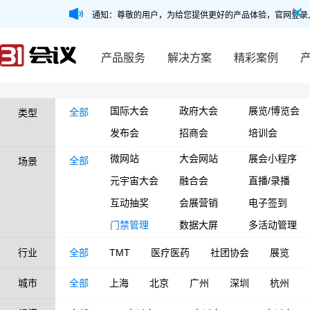
通知：尊敬的用户，为给您提供更好的产品体验，官网登录
产品服务
解决方案
精彩案例
国际大会
政府大会
展览/博览会
全部
类型
发布会
招商会
培训会
微网站
大会网站
展会小程序
全部
场景
元宇宙大会
融合会
直播/录播
互动抽奖
会展营销
电子签到
门禁管理
数据大屏
多活动管理
行业
全部
TMT
医疗医药
社团协会
展览
城市
全部
上海
北京
广州
深圳
杭州