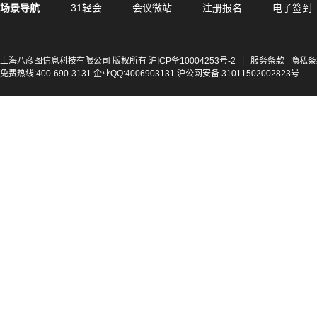
场景导航
31轻会
会议微站
注册报名
电子签到
上海八彦图信息科技有限公司 版权所有
沪ICP备10004253号-2
|
服务条款
隐私条
免费热线:400-690-3131 企业QQ:4006903131 沪公网安备 31011502002823号