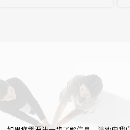
题，汇聚全球智慧与产业资源，通过高规格嘉宾阵容、高水平专业
等环
会议与丰硕合作成果，打造中国光储产业“强磁场”，为全球能源转型
型显
注...
如果您需要进一步了解信息，请致电我