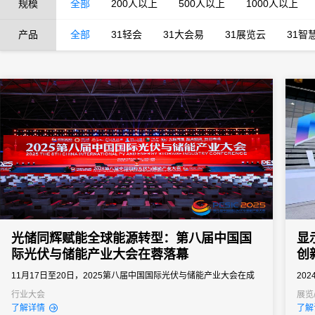
规模
全部
200人以上
500人以上
1000人以上
产品
全部
31轻会
31大会易
31展览云
31智
光储同辉赋能全球能源转型：第八届中国国
显
际光伏与储能产业大会在蓉落幕
创
11月17日至20日，2025第八届中国国际光伏与储能产业大会在成
20
都世纪城新国际会展中心盛大举办并圆满落幕。作为全球排名前三
天府
行业大会
展览
了解详情
了解
的光储行业国际盛会，本届大会以“光储同辉融合赋能智创未来”为主
象”