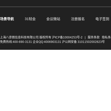
场景导航
31轻会
会议微站
注册报名
电子签到
上海八彦图信息科技有限公司 版权所有
沪ICP备10004253号-2
|
服务条款
隐私条
免费热线:400-690-3131 企业QQ:4006903131 沪公网安备 31011502002823号