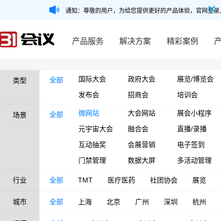
通知：尊敬的用户，为给您提供更好的产品体验，官网登录
产品服务
解决方案
精彩案例
国际大会
政府大会
展览/博览会
全部
类型
发布会
招商会
培训会
微网站
大会网站
展会小程序
全部
场景
元宇宙大会
融合会
直播/录播
互动抽奖
会展营销
电子签到
门禁管理
数据大屏
多活动管理
行业
全部
TMT
医疗医药
社团协会
展览
城市
全部
上海
北京
广州
深圳
杭州