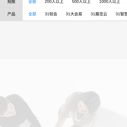
规模
全部
200人以上
500人以上
1000人以上
产品
全部
31轻会
31大会易
31展览云
31智