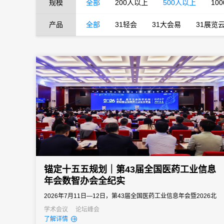
规模
全部
200人以上
500人以上
10
产品
全部
31轻会
31大会易
31展览
锚定十五五规划｜第43届全国医药工业信息
年会数智办会全纪实
2026年7月11日—12日，第43届全国医药工业信息年会暨2026北
京・昌平生命科学论坛落地北京昌平石油科技交流中心。大会由北
学术会议
论坛峰会
了解详情
京市经信局、北京市药监局、昌平区政府等多部门联合主办，中国