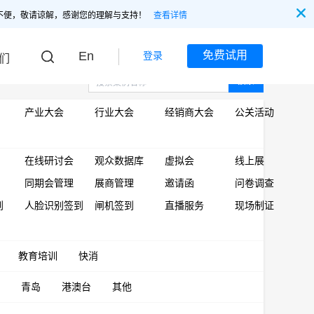
不便，敬请谅解，感谢您的理解与支持！
查看详情
En
免费试用
登录
们
搜索
产业大会
行业大会
经销商大会
公关活动
在线研讨会
观众数据库
虚拟会
线上展
同期会管理
展商管理
邀请函
问卷调查
到
人脸识别签到
闸机签到
直播服务
现场制证
教育培训
快消
青岛
港澳台
其他