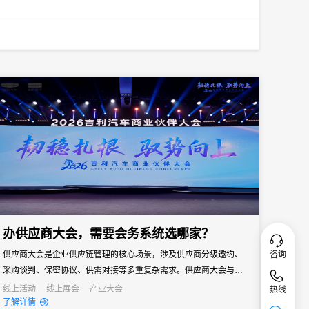
办供应商大会，需要会务系统选哪家？
咨询
供应商大会是企业供应链管理的核心场景，涉及供应商分级邀约、
采购谈判、保密协议、供需对接等多重复杂需求。供应商大会与普
通企业会议有本质区别——它既是企业面向供应链伙伴的年度沟通
线上活动
线上展会
产业大会
热线
了解详情
窗口，也是采购策略落地、供需关系深化的关键场景。