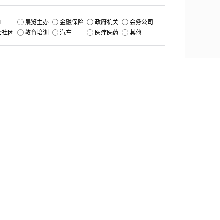
：
T
展览主办
金融保险
政府机关
会务公司
会社团
教育培训
汽车
医疗医药
其他
：
提交
资源中心
产品更新
白皮书与报告