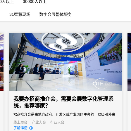
00人以上
30000人以上
云
31智慧现场
数字会展整体服务
我要办招商推介会，需要会展数字化管理系
统，推荐哪家？
招商推介会是由地方政府、开发区或产业园区主办的，以吸引外来
投资、促进产业落地为核心目标的专题商务活动。参会客商涵盖世
线上展会
产业大会
行业大会
了解详情
界500强、行业龙头、投资机构和商会协会，单场活动潜在投资意