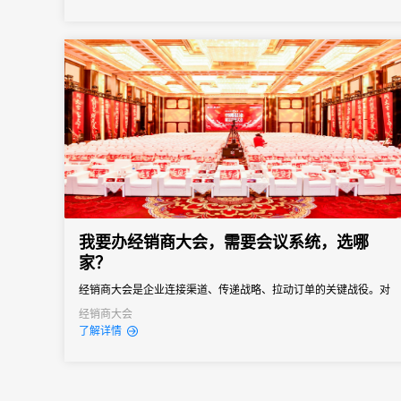
医药工业信息中心、北京未来科学城管委会联合承办，是拥有六十
余年行业积淀、业内公认的“中国医药行业信息风向标”顶级产业...
我要办经销商大会，需要会议系统，选哪
家？
经销商大会是企业连接渠道、传递战略、拉动订单的关键战役。对
品牌商而言，它不只是“开一场会”，而是年度政策发布、销售目标分
经销商大会
了解详情
解、渠道关系维护的核心节点。一场成功的经销商大会，能让经销
商明确方向、提振信心、快速进入作战状态。但是一次组织失误就
可能导致政策传达失真、核心经销商体验受损，甚至影响全年销售
业绩...