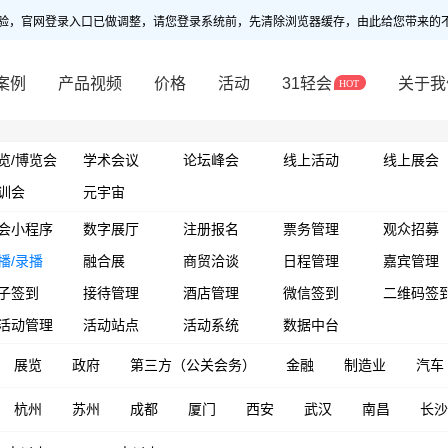
验，官网登录入口已做调整，请您登录系统前，先清除浏览器缓存，由此给您带来的
案例
产品视频
价格
活动
31轻会
关于我
览/博览会
学术会议
论坛峰会
线上活动
线上展会
训会
元宇宙
会小程序
数字展厅
注册报名
票务管理
观众招募
播/录播
融合展
商贸洽谈
日程管理
嘉宾管理
子签到
接待管理
酒店管理
微信签到
二维码签
活动管理
活动站点
活动系统
数据中台
展览
政府
第三方（公关会务）
金融
制造业
汽车
杭州
苏州
成都
厦门
西安
武汉
南昌
长沙