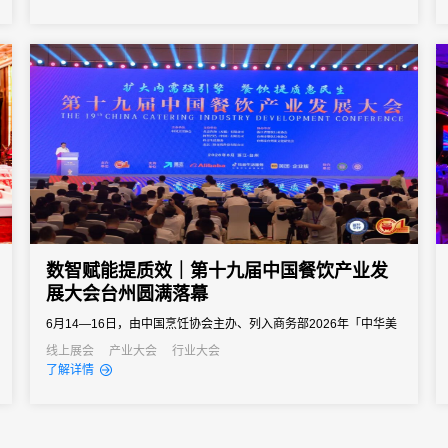
向往往以亿元计。招商推介会承载着区域经济展示、产业政策宣
导、重点项目发布、客商精准对接等多重使命。因此主办方需要的
会务系统不...
数智赋能提质效｜第十九届中国餐饮产业发
展大会台州圆满落幕
6月14—16日，由中国烹饪协会主办、列入商务部2026年「中华美
食荟」重点促消费活动的第十九届中国餐饮产业发展大会在浙江台
线上展会
产业大会
行业大会
了解详情
州白天鹅国际会议中心圆满举办。