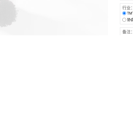
行业
TM
协
备注
客户服务
伙伴连接
软件下载
梧桐栈-活动供需平台
31白皮书
31精选供应商