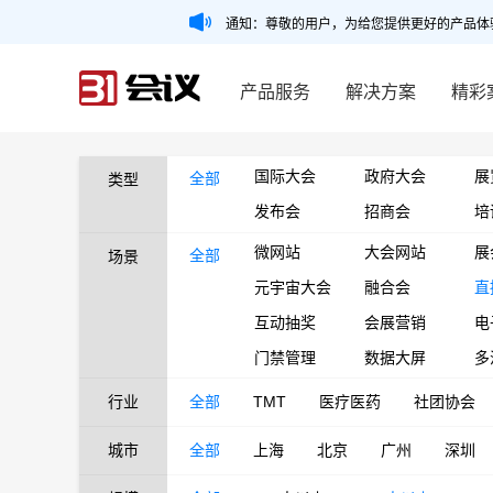
通知：尊敬的用户，为给您提供更好的产品体
产品服务
解决方案
精彩
国际大会
政府大会
展
全部
类型
发布会
招商会
培
微网站
大会网站
展
全部
场景
元宇宙大会
融合会
直
互动抽奖
会展营销
电
门禁管理
数据大屏
多
行业
全部
TMT
医疗医药
社团协会
城市
全部
上海
北京
广州
深圳