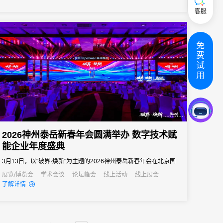
客服
免
费
试
用
2026神州泰岳新春年会圆满举办 数字技术赋
能企业年度盛典
3月13日，以"破界·焕新"为主题的2026神州泰岳新春年会在北京国
家会议中心成功举办。来自全国的1600余名泰岳人齐聚一堂，回望
展览/博览会
学术会议
论坛峰会
线上活动
线上展会
了解详情
2025奋进征程，共启AI时代的战略新征程，以"破认知之界、破人效
之界、破业务之界"三重破界之势，擘画公司高质量发展的全新蓝
图。