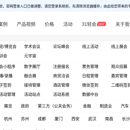
验，官网登录入口已做调整，请您登录系统前，先清除浏览器缓存，由此给您带来的
案例
产品视频
价格
活动
31轻会
关于我
览/博览会
学术会议
论坛峰会
线上活动
线上展会
训会
元宇宙
会小程序
数字展厅
注册报名
票务管理
观众招募
播/录播
融合展
商贸洽谈
日程管理
嘉宾管理
子签到
接待管理
酒店管理
微信签到
二维码签
活动管理
活动站点
活动系统
数据中台
展览
政府
第三方（公关会务）
金融
制造业
汽车
杭州
苏州
成都
厦门
西安
武汉
南昌
长沙