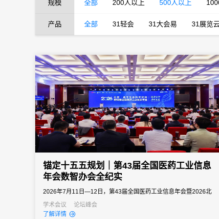
规模
全部
200人以上
500人以上
10
产品
全部
31轻会
31大会易
31展览
锚定十五五规划｜第43届全国医药工业信息
年会数智办会全纪实
2026年7月11日—12日，第43届全国医药工业信息年会暨2026北
京・昌平生命科学论坛落地北京昌平石油科技交流中心。大会由北
学术会议
论坛峰会
了解详情
京市经信局、北京市药监局、昌平区政府等多部门联合主办，中国