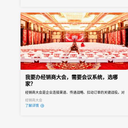
医药工业信息中心、北京未来科学城管委会联合承办，是拥有六十
余年行业积淀、业内公认的“中国医药行业信息风向标”顶级产业...
我要办经销商大会，需要会议系统，选哪
家？
经销商大会是企业连接渠道、传递战略、拉动订单的关键战役。对
品牌商而言，它不只是“开一场会”，而是年度政策发布、销售目标分
经销商大会
了解详情
解、渠道关系维护的核心节点。一场成功的经销商大会，能让经销
商明确方向、提振信心、快速进入作战状态。但是一次组织失误就
可能导致政策传达失真、核心经销商体验受损，甚至影响全年销售
业绩...