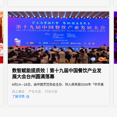
向往往以亿元计。招商推介会承载着区域经济展示、产业政策宣
导、重点项目发布、客商精准对接等多重使命。因此主办方需要的
会务系统不...
数智赋能提质效｜第十九届中国餐饮产业发
展大会台州圆满落幕
6月14—16日，由中国烹饪协会主办、列入商务部2026年「中华美
食荟」重点促消费活动的第十九届中国餐饮产业发展大会在浙江台
线上展会
产业大会
行业大会
了解详情
州白天鹅国际会议中心圆满举办。