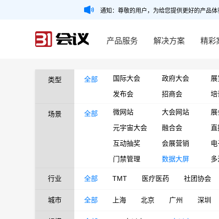
通知：尊敬的用户，为给您提供更好的产品体
产品服务
解决方案
精彩
国际大会
政府大会
展
全部
类型
发布会
招商会
培
微网站
大会网站
展
全部
场景
元宇宙大会
融合会
直
互动抽奖
会展营销
电
门禁管理
数据大屏
多
行业
全部
TMT
医疗医药
社团协会
城市
全部
上海
北京
广州
深圳