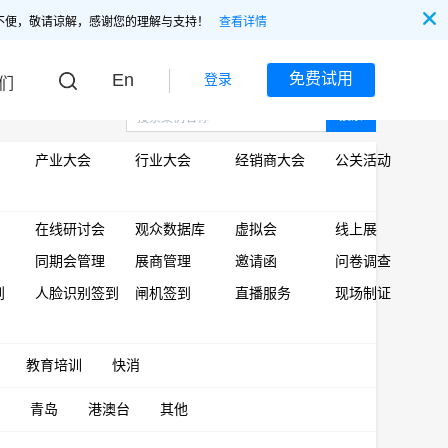
不便，敬请谅解，感谢您的理解与支持！
查看详情
En
免费试用
登录
们
搜索
产业大会
行业大会
经销商大会
公关活动
在线研讨会
观众数据库
虚拟会
线上展
同期会管理
展商管理
邀请函
问卷调查
到
人脸识别签到
闸机签到
直播服务
现场制证
教育培训
快消
青岛
港澳台
其他