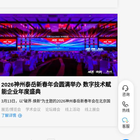
2026神州泰岳新春年会圆满举办 数字技术赋
能企业年度盛典
咨询
3月13日，以"破界·焕新"为主题的2026神州泰岳新春年会在北京国
家会议中心成功举办。来自全国的1600余名泰岳人齐聚一堂，回望
展览/博览会
学术会议
论坛峰会
线上活动
线上展会
热线
了解详情
2025奋进征程，共启AI时代的战略新征程，以"破认知之界、破人效
之界、破业务之界"三重破界之势，擘画公司高质量发展的全新蓝
客服
图。