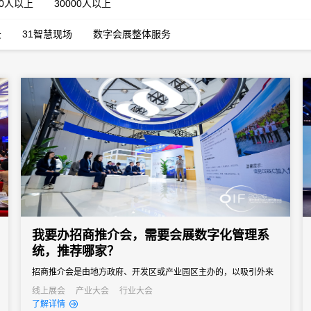
00人以上
30000人以上
云
31智慧现场
数字会展整体服务
我要办招商推介会，需要会展数字化管理系
统，推荐哪家？
招商推介会是由地方政府、开发区或产业园区主办的，以吸引外来
投资、促进产业落地为核心目标的专题商务活动。参会客商涵盖世
线上展会
产业大会
行业大会
了解详情
界500强、行业龙头、投资机构和商会协会，单场活动潜在投资意