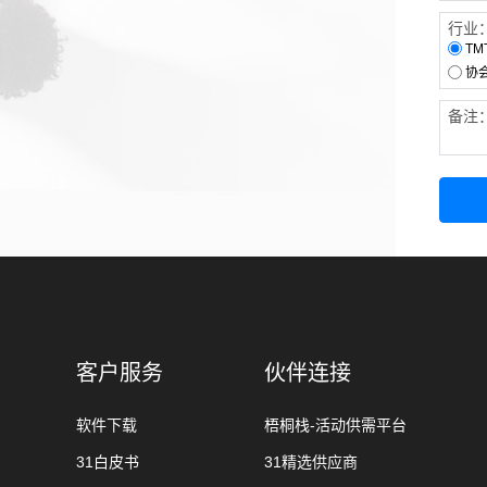
行业
TM
协
备注
客户服务
伙伴连接
软件下载
梧桐栈-活动供需平台
31白皮书
31精选供应商