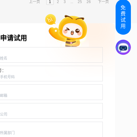
上一页
1
2
3
...
25
26
下一页
免
费
试
用
申请试用
：
号：
：
：
：