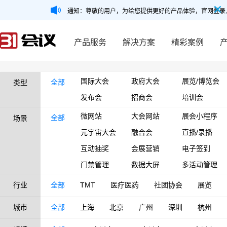
通知：尊敬的用户，为给您提供更好的产品体验，官网登录
产品服务
解决方案
精彩案例
国际大会
政府大会
展览/博览会
全部
类型
发布会
招商会
培训会
微网站
大会网站
展会小程序
全部
场景
元宇宙大会
融合会
直播/录播
互动抽奖
会展营销
电子签到
门禁管理
数据大屏
多活动管理
行业
全部
TMT
医疗医药
社团协会
展览
城市
全部
上海
北京
广州
深圳
杭州