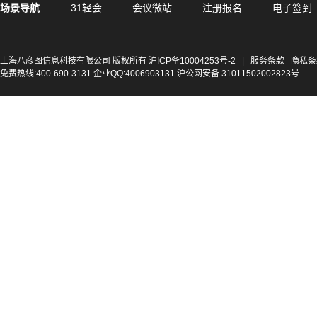
场景导航
31轻会
会议微站
注册报名
电子签到
上海八彦图信息科技有限公司 版权所有
沪ICP备10004253号-2
|
服务条款
隐私条
免费热线:400-690-3131 企业QQ:4006903131 沪公网安备 31011502002823号