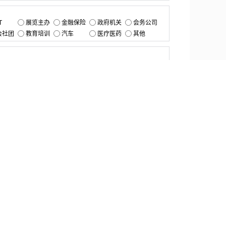
：
T
展览主办
金融保险
政府机关
会务公司
会社团
教育培训
汽车
医疗医药
其他
：
提交
资源中心
产品更新
白皮书与报告