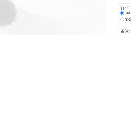
行业
TM
协
备注
客户服务
伙伴连接
软件下载
梧桐栈-活动供需平台
31白皮书
31精选供应商