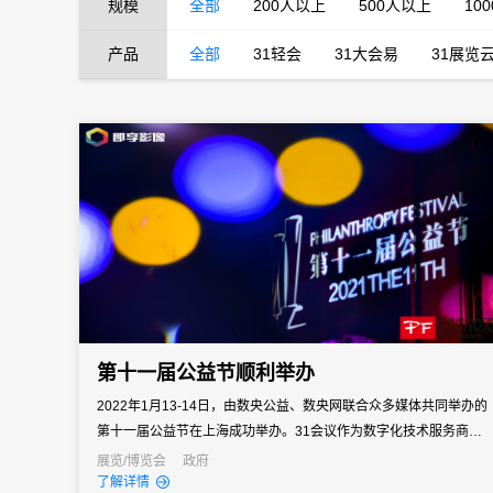
规模
全部
200人以上
500人以上
10
产品
全部
31轻会
31大会易
31展览
第十一届公益节顺利举办
2022年1月13-14日，由数央公益、数央网联合众多媒体共同举办的
第十一届公益节在上海成功举办。31会议作为数字化技术服务商，
为本届大会提供数字会议支持和服务，以互联网与物联网技术助力
展览/博览会
政府
了解详情
大会的关键流程，助力本次活大会顺利举办。