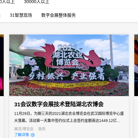
00人以上
30000人以上
云
31智慧现场
数字会展整体服务
31会议数字会展技术登陆湖北农博会
11月29日，为期三天的2021湖北农业博览会在武汉国际博览中心盛
大落幕。活动第一天集中签约仪式上总签约金额高达1449.12亿
元。
展览/博览会
政府
了解详情