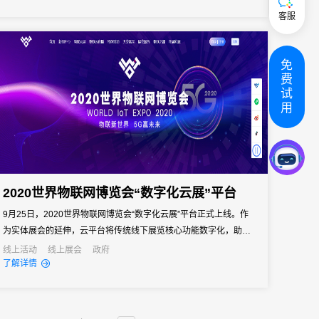
客服
免
费
试
用
2020世界物联网博览会“数字化云展”平台
9月25日，2020世界物联网博览会“数字化云展”平台正式上线。作
为实体展会的延伸，云平台将传统线下展览核心功能数字化，助推
物联网产业发展，打造世界级物联网集群，实现“永不落幕的物博
线上活动
线上展会
政府
了解详情
会”。31会议为本届物博会提供了数字化技术服务与支持。