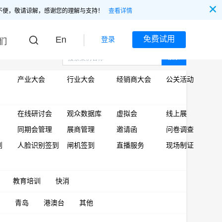
不便，敬请谅解，感谢您的理解与支持！
查看详情
En
免费试用
登录
们
搜索
产业大会
行业大会
经销商大会
公关活动
在线研讨会
观众数据库
虚拟会
线上展
同期会管理
展商管理
邀请函
问卷调查
到
人脸识别签到
闸机签到
直播服务
现场制证
教育培训
快消
青岛
港澳台
其他