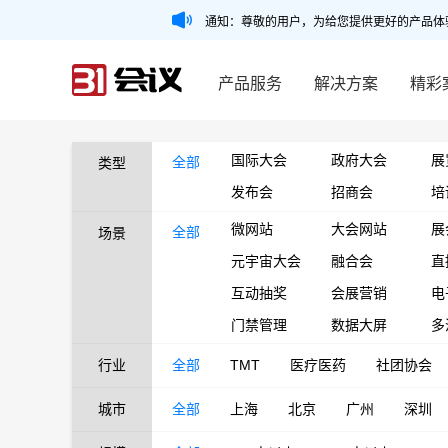
通知：尊敬的用户，为给您提供更好的产品体
产品服务
解决方案
精彩
国际大会
政府大会
展
全部
类型
发布会
招商会
培
微网站
大会网站
展
全部
场景
元宇宙大会
融合会
直
互动抽奖
会展营销
电
门禁管理
数据大屏
多
行业
全部
TMT
医疗医药
社团协会
城市
全部
上海
北京
广州
深圳