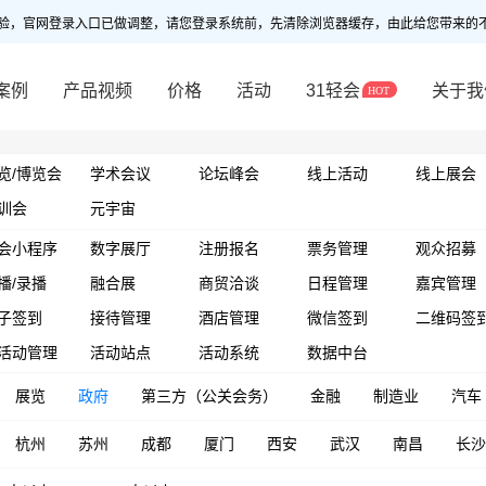
验，官网登录入口已做调整，请您登录系统前，先清除浏览器缓存，由此给您带来的
案例
产品视频
价格
活动
31轻会
关于我
览/博览会
学术会议
论坛峰会
线上活动
线上展会
训会
元宇宙
会小程序
数字展厅
注册报名
票务管理
观众招募
播/录播
融合展
商贸洽谈
日程管理
嘉宾管理
子签到
接待管理
酒店管理
微信签到
二维码签
活动管理
活动站点
活动系统
数据中台
展览
政府
第三方（公关会务）
金融
制造业
汽车
杭州
苏州
成都
厦门
西安
武汉
南昌
长沙