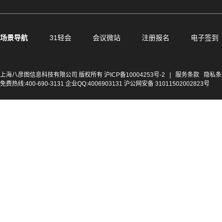
场景导航
31轻会
会议微站
注册报名
电子签到
上海八彦图信息科技有限公司 版权所有
沪ICP备10004253号-2
|
服务条款
隐私条
免费热线:400-690-3131 企业QQ:4006903131 沪公网安备 31011502002823号