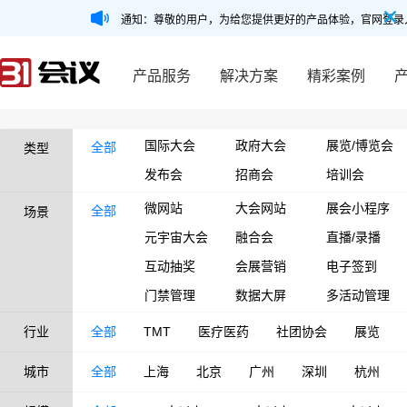
通知：尊敬的用户，为给您提供更好的产品体验，官网登录
产品服务
解决方案
精彩案例
国际大会
政府大会
展览/博览会
全部
类型
发布会
招商会
培训会
微网站
大会网站
展会小程序
全部
场景
元宇宙大会
融合会
直播/录播
互动抽奖
会展营销
电子签到
门禁管理
数据大屏
多活动管理
行业
全部
TMT
医疗医药
社团协会
展览
城市
全部
上海
北京
广州
深圳
杭州