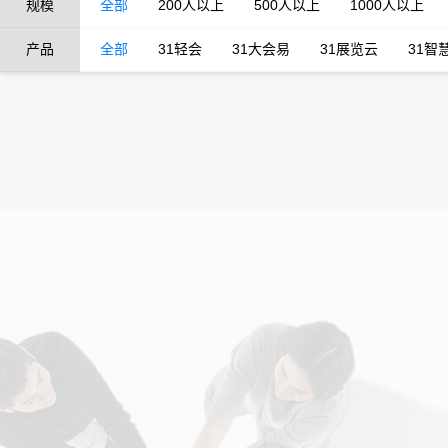
规模
全部
200人以上
500人以上
1000人以上
产品
全部
31轻会
31大会易
31展览云
31智