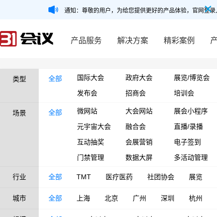
通知：尊敬的用户，为给您提供更好的产品体验，官网登录
产品服务
解决方案
精彩案例
国际大会
政府大会
展览/博览会
全部
类型
发布会
招商会
培训会
微网站
大会网站
展会小程序
全部
场景
元宇宙大会
融合会
直播/录播
互动抽奖
会展营销
电子签到
门禁管理
数据大屏
多活动管理
行业
全部
TMT
医疗医药
社团协会
展览
城市
全部
上海
北京
广州
深圳
杭州