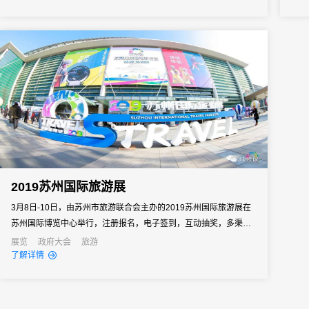
向往往以亿元计。招商推介会承载着区域经济展示、产业政策宣
商明
导、重点项目发布、客商精准对接等多重使命。因此主办方需要的
可能
会务系统不...
业绩.
2019苏州国际旅游展
3月8日-10日，由苏州市旅游联合会主办的2019苏州国际旅游展在
苏州国际博览中心举行，注册报名，电子签到，互动抽奖，多渠道
推广等科技大放异彩。
展览
政府大会
旅游
了解详情