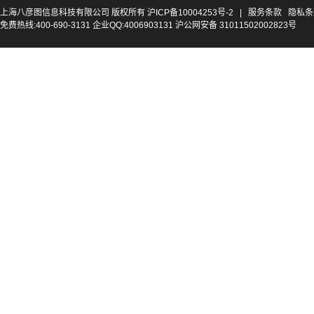
上海八彦图信息科技有限公司 版权所有
沪ICP备10004253号-2
|
服务条款
隐私条
免费热线:400-690-3131 企业QQ:4006903131 沪公网安备 31011502002823号