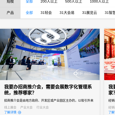
规模
全部
200人以上
500人以上
1000人以上
产品
全部
31轻会
31大会易
31展览云
31智
我要办招商推介会，需要会展数字化管理系
我
统，推荐哪家？
家
招商推介会是由地方政府、开发区或产业园区主办的，以吸引外来
经销
投资、促进产业落地为核心目标的专题商务活动。参会客商涵盖世
品牌
线上展会
产业大会
行业大会
经销
了解详情
了解
界500强、行业龙头、投资机构和商会协会，单场活动潜在投资意
解、