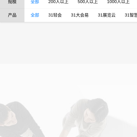
规模
全部
200人以上
500人以上
1000人以上
产品
全部
31轻会
31大会易
31展览云
31智