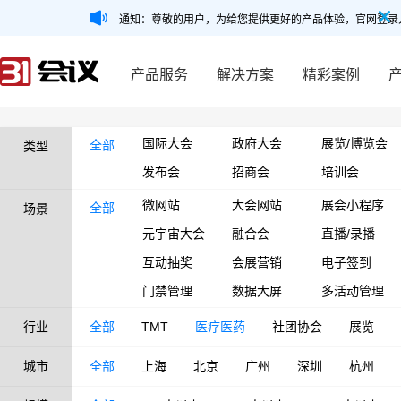
通知：尊敬的用户，为给您提供更好的产品体验，官网登录
产品服务
解决方案
精彩案例
国际大会
政府大会
展览/博览会
全部
类型
发布会
招商会
培训会
微网站
大会网站
展会小程序
全部
场景
元宇宙大会
融合会
直播/录播
互动抽奖
会展营销
电子签到
门禁管理
数据大屏
多活动管理
行业
全部
TMT
医疗医药
社团协会
展览
城市
全部
上海
北京
广州
深圳
杭州