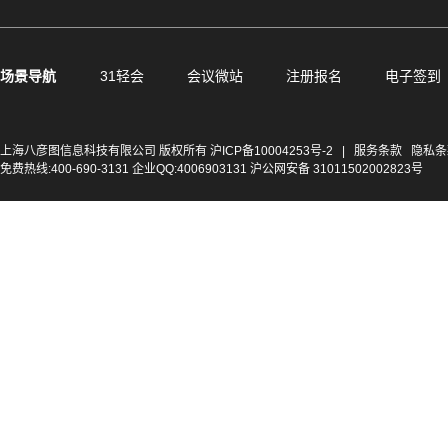
场景导航
31轻会
会议微站
注册报名
电子签到
上海八彦图信息科技有限公司 版权所有
沪ICP备10004253号-2
|
服务条款
隐私条
免费热线:400-690-3131 企业QQ:4006903131 沪公网安备 31011502002823号