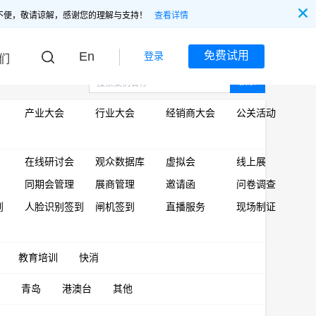
不便，敬请谅解，感谢您的理解与支持！
查看详情
En
免费试用
登录
们
搜索
产业大会
行业大会
经销商大会
公关活动
在线研讨会
观众数据库
虚拟会
线上展
同期会管理
展商管理
邀请函
问卷调查
到
人脸识别签到
闸机签到
直播服务
现场制证
教育培训
快消
青岛
港澳台
其他