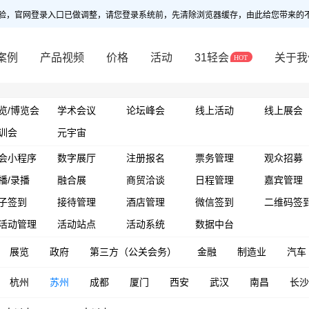
验，官网登录入口已做调整，请您登录系统前，先清除浏览器缓存，由此给您带来的
案例
产品视频
价格
活动
31轻会
关于我
览/博览会
学术会议
论坛峰会
线上活动
线上展会
训会
元宇宙
会小程序
数字展厅
注册报名
票务管理
观众招募
播/录播
融合展
商贸洽谈
日程管理
嘉宾管理
子签到
接待管理
酒店管理
微信签到
二维码签
活动管理
活动站点
活动系统
数据中台
展览
政府
第三方（公关会务）
金融
制造业
汽车
杭州
苏州
成都
厦门
西安
武汉
南昌
长沙