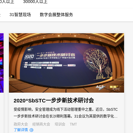
00人以上
30000人以上
云
31智慧现场
数字会展整体服务
2020“SbSTC一步步新技术研讨会
受疫情影响，安全管理成为线下活动管理重中之重。近日，SbSTC
一步步新技术研讨会在长沙顺利落幕。31会议为其提供的数字化会
议系统管理，助力现场全方位周密防疫安排，实现了活动现场安全
政府大会
经销商大会
培训会
TMT
了解详情
高效管理，赢得了主办方和与会嘉宾的一致好评。