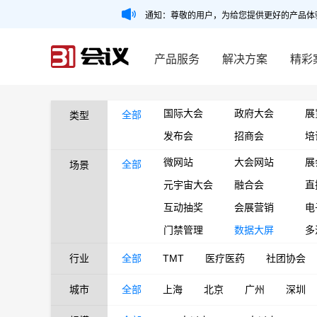
通知：尊敬的用户，为给您提供更好的产品体
产品服务
解决方案
精彩
国际大会
政府大会
展
全部
类型
发布会
招商会
培
微网站
大会网站
展
全部
场景
元宇宙大会
融合会
直
互动抽奖
会展营销
电
门禁管理
数据大屏
多
行业
全部
TMT
医疗医药
社团协会
城市
全部
上海
北京
广州
深圳