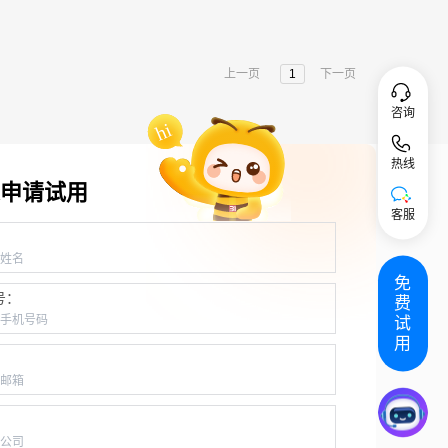
上一页
1
下一页
咨询
热线
申请试用
客服
：
免
号：
费
试
用
：
：