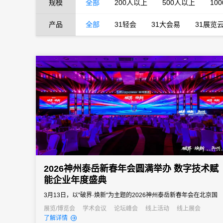
规模
全部
200人以上
500人以上
10
产品
全部
31轻会
31大会易
31展览
2026神州泰岳新春年会圆满举办 数字技术赋
能企业年度盛典
3月13日，以"破界·焕新"为主题的2026神州泰岳新春年会在北京国
家会议中心成功举办。来自全国的1600余名泰岳人齐聚一堂，回望
展览/博览会
学术会议
论坛峰会
线上活动
线上展会
了解详情
2025奋进征程，共启AI时代的战略新征程，以"破认知之界、破人效