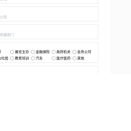
：
：
：
T
展览主办
金融保险
政府机关
会务公司
会社团
教育培训
汽车
医疗医药
其他
：
提交