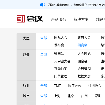
通知：尊敬的用户，为给您提供更好的产品体
产品服务
解决方案
精彩
国际大会
政府大会
展
全部
类型
发布会
招商会
培
微网站
大会网站
展
全部
场景
元宇宙大会
融合会
直
互动抽奖
会展营销
电
门禁管理
数据大屏
多
行业
全部
TMT
医疗医药
社团协会
城市
全部
上海
北京
广州
深圳