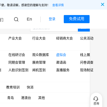
不便，敬请谅解，感谢您的理解与支持！
查看详情
En
免费试用
登录
们
搜索
产业大会
行业大会
经销商大会
公关活动
在线研讨会
观众数据库
虚拟会
线上展
同期会管理
展商管理
邀请函
问卷调查
到
人脸识别签到
闸机签到
直播服务
现场制证
教育培训
快消
青岛
港澳台
其他
咨询