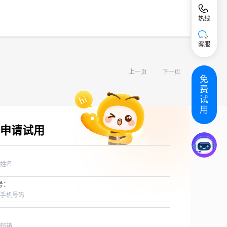
热线
客服
上一页
下一页
免
费
试
用
申请试用
：
号：
：