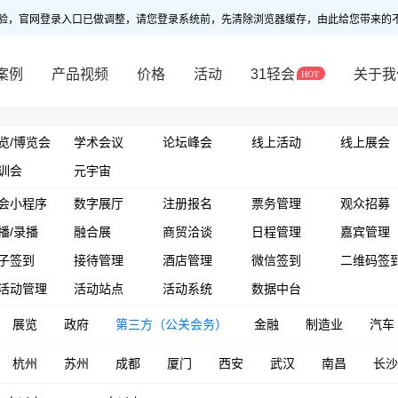
验，官网登录入口已做调整，请您登录系统前，先清除浏览器缓存，由此给您带来的
案例
产品视频
价格
活动
31轻会
关于我
览/博览会
学术会议
论坛峰会
线上活动
线上展会
训会
元宇宙
会小程序
数字展厅
注册报名
票务管理
观众招募
播/录播
融合展
商贸洽谈
日程管理
嘉宾管理
子签到
接待管理
酒店管理
微信签到
二维码签
活动管理
活动站点
活动系统
数据中台
展览
政府
第三方（公关会务）
金融
制造业
汽车
杭州
苏州
成都
厦门
西安
武汉
南昌
长沙