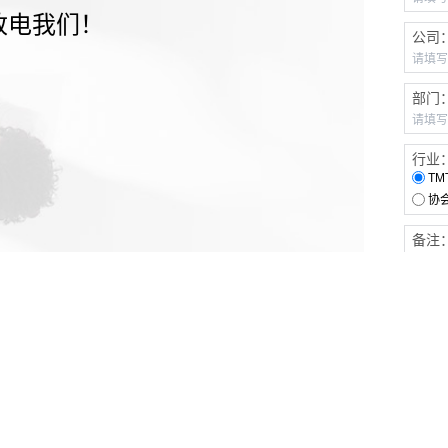
致电我们！
公司
部门
行业
TM
协
备注