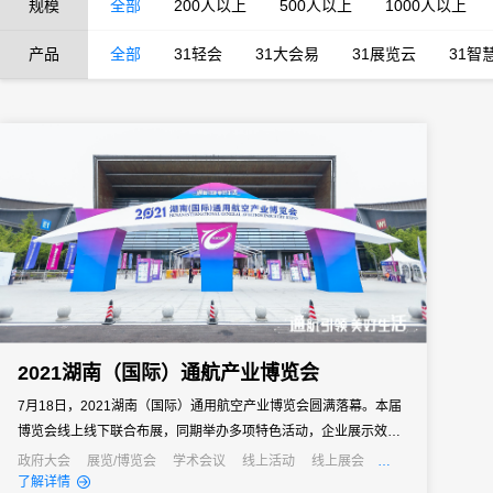
规模
全部
200人以上
500人以上
1000人以上
产品
全部
31轻会
31大会易
31展览云
31智
2021湖南（国际）通航产业博览会
7月18日，2021湖南（国际）通用航空产业博览会圆满落幕。本届
博览会线上线下联合布展，同期举办多项特色活动，企业展示效果
好、国际影响力大、取得了丰硕成果。31会议为博览会提供了会展
政府大会
展览/博览会
学术会议
线上活动
线上展会
政府
了解详情
数字化技术支持。