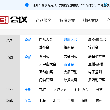
通知：尊敬的用户，为给您提供更好的产品体验，官网登录
产品服务
解决方案
精彩案例
国际大会
政府大会
展览/博览会
全部
类型
发布会
招商会
培训会
微网站
大会网站
展会小程序
全部
场景
元宇宙大会
融合会
直播/录播
互动抽奖
会展营销
电子签到
门禁管理
数据大屏
多活动管理
行业
全部
TMT
医疗医药
社团协会
展览
城市
全部
上海
北京
广州
深圳
杭州