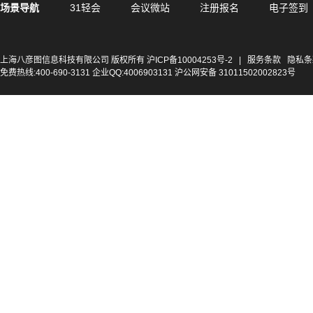
场景导航
31轻会
会议微站
注册报名
电子签到
上海八彦图信息科技有限公司 版权所有
沪ICP备10004253号-2
|
服务条款
隐私条
免费热线:400-690-3131 企业QQ:4006903131 沪公网安备 31011502002823号