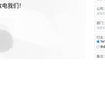
致电我们！
公司
部门
行业
TM
协
备注