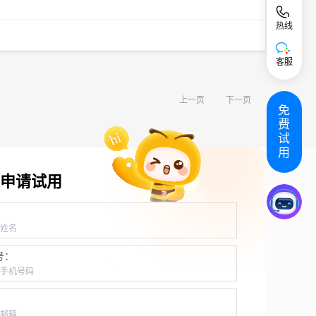
热线
客服
上一页
下一页
免
费
试
用
申请试用
：
号：
：