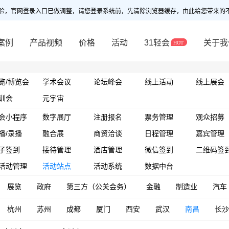
验，官网登录入口已做调整，请您登录系统前，先清除浏览器缓存，由此给您带来的
案例
产品视频
价格
活动
31轻会
关于我
览/博览会
学术会议
论坛峰会
线上活动
线上展会
训会
元宇宙
会小程序
数字展厅
注册报名
票务管理
观众招募
播/录播
融合展
商贸洽谈
日程管理
嘉宾管理
子签到
接待管理
酒店管理
微信签到
二维码签
活动管理
活动站点
活动系统
数据中台
展览
政府
第三方（公关会务）
金融
制造业
汽车
杭州
苏州
成都
厦门
西安
武汉
南昌
长沙