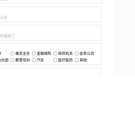
：
：
：
T
展览主办
金融保险
政府机关
会务公司
会社团
教育培训
汽车
医疗医药
其他
：
提交