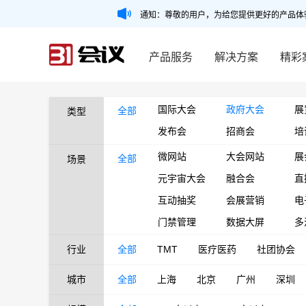
通知：尊敬的用户，为给您提供更好的产品体
产品服务
解决方案
精彩
国际大会
政府大会
展
全部
类型
发布会
招商会
培
微网站
大会网站
展
全部
场景
元宇宙大会
融合会
直
互动抽奖
会展营销
电
门禁管理
数据大屏
多
行业
全部
TMT
医疗医药
社团协会
城市
全部
上海
北京
广州
深圳