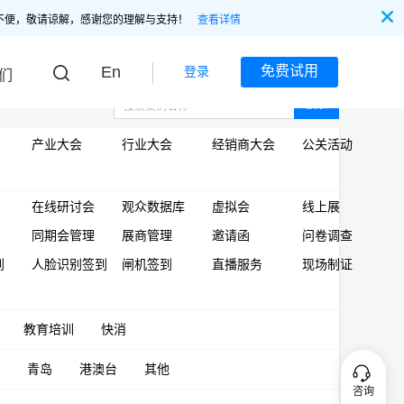
不便，敬请谅解，感谢您的理解与支持！
查看详情
En
免费试用
登录
们
搜索
产业大会
行业大会
经销商大会
公关活动
在线研讨会
观众数据库
虚拟会
线上展
同期会管理
展商管理
邀请函
问卷调查
到
人脸识别签到
闸机签到
直播服务
现场制证
教育培训
快消
青岛
港澳台
其他
咨询