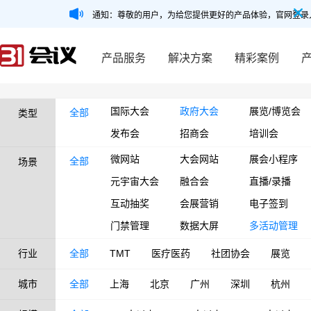
通知：尊敬的用户，为给您提供更好的产品体验，官网登录
产品服务
解决方案
精彩案例
国际大会
政府大会
展览/博览会
全部
类型
发布会
招商会
培训会
微网站
大会网站
展会小程序
全部
场景
元宇宙大会
融合会
直播/录播
互动抽奖
会展营销
电子签到
门禁管理
数据大屏
多活动管理
行业
全部
TMT
医疗医药
社团协会
展览
城市
全部
上海
北京
广州
深圳
杭州