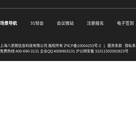
场景导航
31轻会
会议微站
注册报名
电子签到
上海八彦图信息科技有限公司 版权所有
沪ICP备10004253号-2
|
服务条款
隐私条
免费热线:400-690-3131 企业QQ:4006903131 沪公网安备 31011502002823号