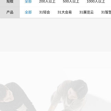
规模
全部
200人以上
500人以上
1000人以上
产品
全部
31轻会
31大会易
31展览云
31智