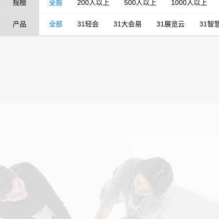
规模
全部
200人以上
500人以上
1000人以上
产品
全部
31轻会
31大会易
31展览云
31智