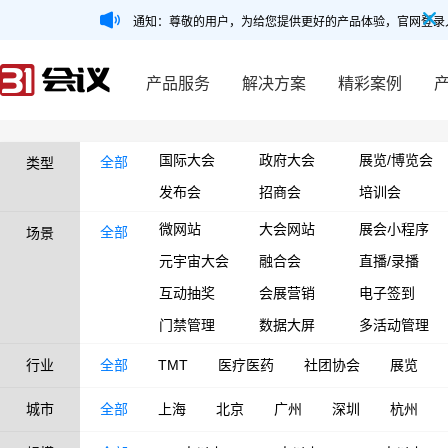
通知：尊敬的用户，为给您提供更好的产品体验，官网登录
产品服务
解决方案
精彩案例
国际大会
政府大会
展览/博览会
全部
类型
发布会
招商会
培训会
微网站
大会网站
展会小程序
全部
场景
元宇宙大会
融合会
直播/录播
互动抽奖
会展营销
电子签到
门禁管理
数据大屏
多活动管理
行业
全部
TMT
医疗医药
社团协会
展览
城市
全部
上海
北京
广州
深圳
杭州