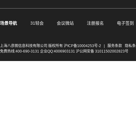
场景导航
31轻会
会议微站
注册报名
电子签到
上海八彦图信息科技有限公司 版权所有
沪ICP备10004253号-2
|
服务条款
隐私条
免费热线:400-690-3131 企业QQ:4006903131 沪公网安备 31011502002823号