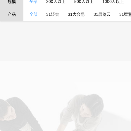
规模
全部
200人以上
500人以上
1000人以上
产品
全部
31轻会
31大会易
31展览云
31智