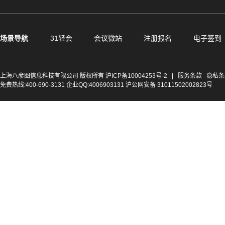
场景导航
31轻会
会议微站
注册报名
电子签到
上海八彦图信息科技有限公司 版权所有
沪ICP备10004253号-2
|
服务条款
隐私条
免费热线:400-690-3131 企业QQ:4006903131 沪公网安备 31011502002823号