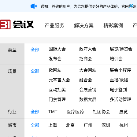
通知：尊敬的用户，为给您提供更好的产品体验，官网登录
产品服务
解决方案
精彩案例
国际大会
政府大会
展览/博览会
全部
类型
发布会
招商会
培训会
微网站
大会网站
展会小程序
全部
场景
元宇宙大会
融合会
直播/录播
互动抽奖
会展营销
电子签到
门禁管理
数据大屏
多活动管理
行业
全部
TMT
医疗医药
社团协会
展览
城市
全部
上海
北京
广州
深圳
杭州