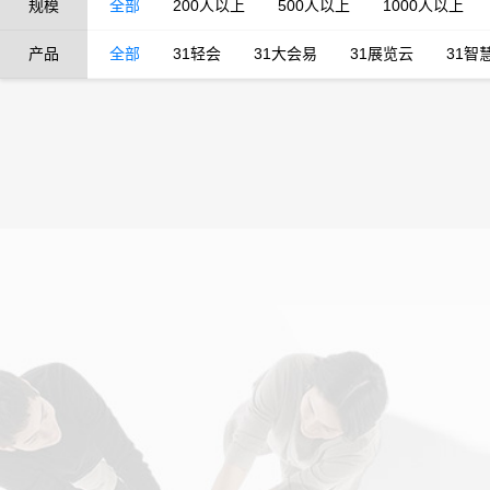
规模
全部
200人以上
500人以上
1000人以上
产品
全部
31轻会
31大会易
31展览云
31智