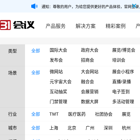
通知：尊敬的用户，为给您提供更好的产品体验，官网登录
产品服务
解决方案
精彩案例
国际大会
政府大会
展览/博览会
全部
类型
发布会
招商会
培训会
微网站
大会网站
展会小程序
全部
场景
元宇宙大会
融合会
直播/录播
互动抽奖
会展营销
电子签到
门禁管理
数据大屏
多活动管理
行业
全部
TMT
医疗医药
社团协会
展览
城市
全部
上海
北京
广州
深圳
杭州