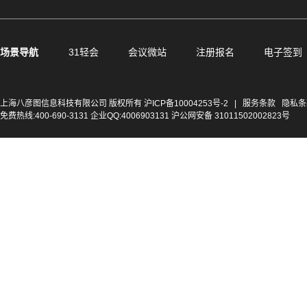
场景导航
31轻会
会议微站
注册报名
电子签到
上海八彦图信息科技有限公司 版权所有
沪ICP备10004253号-2
|
服务条款
隐私条
免费热线:400-690-3131 企业QQ:4006903131 沪公网安备 31011502002823号