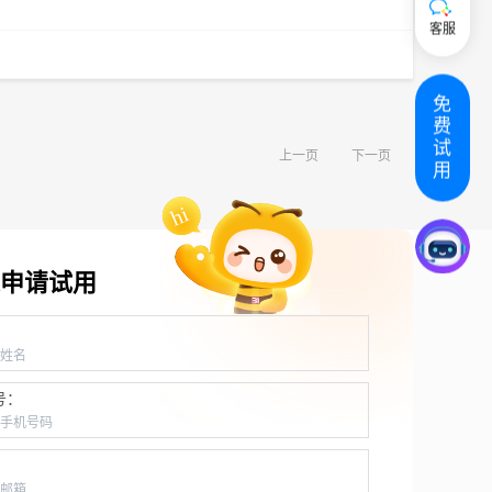
客服
免
费
试
上一页
下一页
用
申请试用
：
号：
：