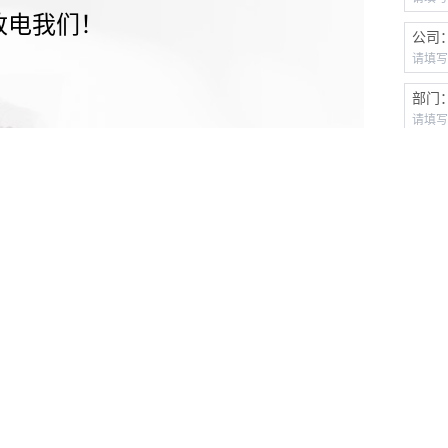
致电我们！
公司
部门
行业
TM
协
备注