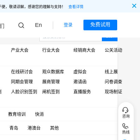
不便，敬请谅解，感谢您的理解与支持！
查看详情
En
免费试用
登录
们
搜索
产业大会
行业大会
经销商大会
公关活动
在线研讨会
观众数据库
虚拟会
线上展
同期会管理
展商管理
邀请函
问卷调查
到
人脸识别签到
闸机签到
直播服务
现场制证
教育培训
快消
咨询
青岛
港澳台
其他
热线