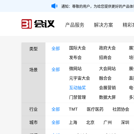
通知：尊敬的用户，为给您提供更好的产品体
产品服务
解决方案
精彩
国际大会
政府大会
展
全部
类型
发布会
招商会
培
微网站
大会网站
展
全部
场景
元宇宙大会
融合会
直
互动抽奖
会展营销
电
门禁管理
数据大屏
多
行业
全部
TMT
医疗医药
社团协会
城市
全部
上海
北京
广州
深圳