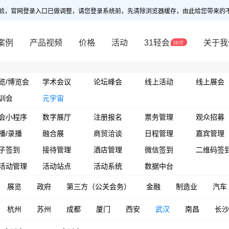
验，官网登录入口已做调整，请您登录系统前，先清除浏览器缓存，由此给您带来的
案例
产品视频
价格
活动
31轻会
关于我
览/博览会
学术会议
论坛峰会
线上活动
线上展会
训会
元宇宙
会小程序
数字展厅
注册报名
票务管理
观众招募
播/录播
融合展
商贸洽谈
日程管理
嘉宾管理
子签到
接待管理
酒店管理
微信签到
二维码签
活动管理
活动站点
活动系统
数据中台
展览
政府
第三方（公关会务）
金融
制造业
汽车
杭州
苏州
成都
厦门
西安
武汉
南昌
长沙