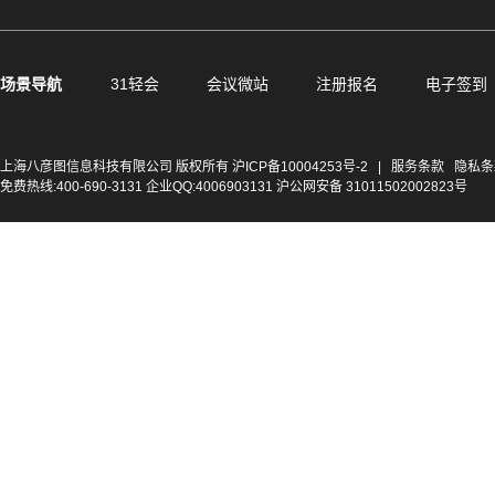
场景导航
31轻会
会议微站
注册报名
电子签到
上海八彦图信息科技有限公司 版权所有
沪ICP备10004253号-2
|
服务条款
隐私条
免费热线:400-690-3131 企业QQ:4006903131 沪公网安备 31011502002823号