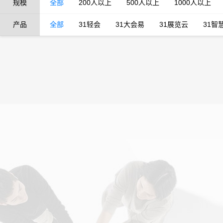
规模
全部
200人以上
500人以上
1000人以上
产品
全部
31轻会
31大会易
31展览云
31智