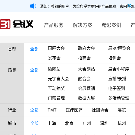
通知：尊敬的用户，为给您提供更好的产品体验，官网登录
产品服务
解决方案
精彩案例
国际大会
政府大会
展览/博览会
全部
类型
发布会
招商会
培训会
微网站
大会网站
展会小程序
全部
场景
元宇宙大会
融合会
直播/录播
互动抽奖
会展营销
电子签到
门禁管理
数据大屏
多活动管理
行业
全部
TMT
医疗医药
社团协会
展览
城市
全部
上海
北京
广州
深圳
杭州