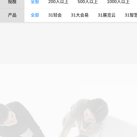
规模
全部
200人以上
500人以上
1000人以上
产品
全部
31轻会
31大会易
31展览云
31智