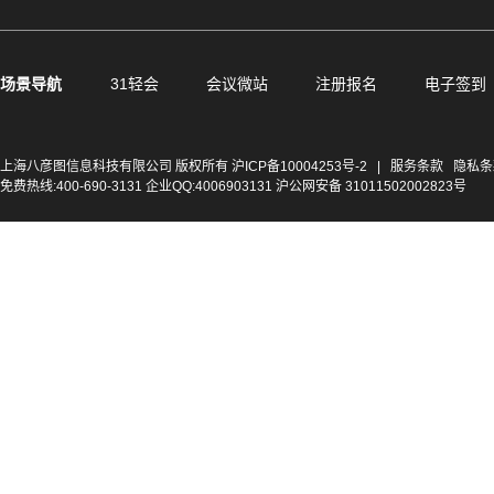
场景导航
31轻会
会议微站
注册报名
电子签到
上海八彦图信息科技有限公司 版权所有
沪ICP备10004253号-2
|
服务条款
隐私条
免费热线:400-690-3131 企业QQ:4006903131 沪公网安备 31011502002823号