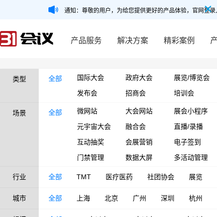
通知：尊敬的用户，为给您提供更好的产品体验，官网登录
产品服务
解决方案
精彩案例
国际大会
政府大会
展览/博览会
全部
类型
发布会
招商会
培训会
微网站
大会网站
展会小程序
全部
场景
元宇宙大会
融合会
直播/录播
互动抽奖
会展营销
电子签到
门禁管理
数据大屏
多活动管理
行业
全部
TMT
医疗医药
社团协会
展览
城市
全部
上海
北京
广州
深圳
杭州