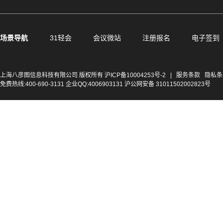
场景导航
31轻会
会议微站
注册报名
电子签到
上海八彦图信息科技有限公司 版权所有
沪ICP备10004253号-2
|
服务条款
隐私条
免费热线:400-690-3131 企业QQ:4006903131 沪公网安备 31011502002823号