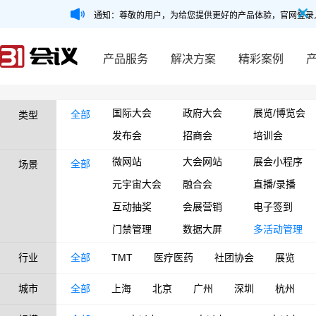
通知：尊敬的用户，为给您提供更好的产品体验，官网登录
产品服务
解决方案
精彩案例
国际大会
政府大会
展览/博览会
全部
类型
发布会
招商会
培训会
微网站
大会网站
展会小程序
全部
场景
元宇宙大会
融合会
直播/录播
互动抽奖
会展营销
电子签到
门禁管理
数据大屏
多活动管理
行业
全部
TMT
医疗医药
社团协会
展览
城市
全部
上海
北京
广州
深圳
杭州