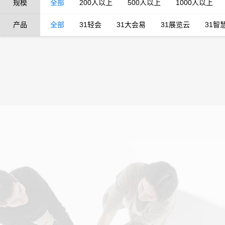
规模
全部
200人以上
500人以上
1000人以上
产品
全部
31轻会
31大会易
31展览云
31智