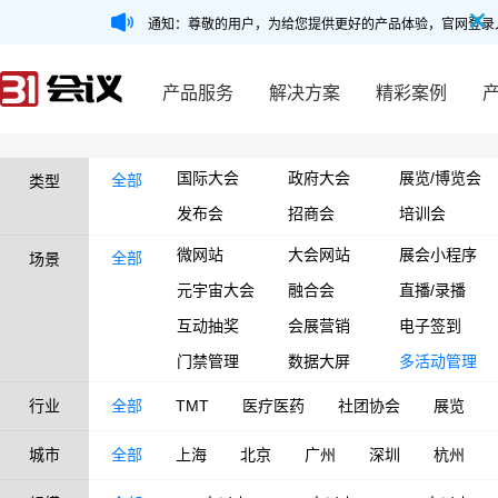
通知：尊敬的用户，为给您提供更好的产品体验，官网登录
产品服务
解决方案
精彩案例
国际大会
政府大会
展览/博览会
全部
类型
发布会
招商会
培训会
微网站
大会网站
展会小程序
全部
场景
元宇宙大会
融合会
直播/录播
互动抽奖
会展营销
电子签到
门禁管理
数据大屏
多活动管理
行业
全部
TMT
医疗医药
社团协会
展览
城市
全部
上海
北京
广州
深圳
杭州