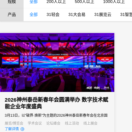
规模
全部
200人以上
500人以上
1000人以上
产品
全部
31轻会
31大会易
31展览云
31智
2026神州泰岳新春年会圆满举办 数字技术赋
能企业年度盛典
3月13日，以"破界·焕新"为主题的2026神州泰岳新春年会在北京国
家会议中心成功举办。来自全国的1600余名泰岳人齐聚一堂，回望
展览/博览会
学术会议
论坛峰会
线上活动
线上展会
了解详情
2025奋进征程，共启AI时代的战略新征程，以"破认知之界、破人效