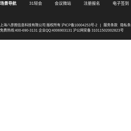
场景导航
31轻会
会议微站
注册报名
电子签到
上海八彦图信息科技有限公司 版权所有
沪ICP备10004253号-2
|
服务条款
隐私条
免费热线:400-690-3131 企业QQ:4006903131 沪公网安备 31011502002823号