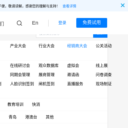
不便，敬请谅解，感谢您的理解与支持！
查看详情
En
免费试用
登录
们
搜索
产业大会
行业大会
经销商大会
公关活动
在线研讨会
观众数据库
虚拟会
线上展
同期会管理
展商管理
邀请函
问卷调查
到
人脸识别签到
闸机签到
直播服务
现场制证
教育培训
快消
青岛
港澳台
其他