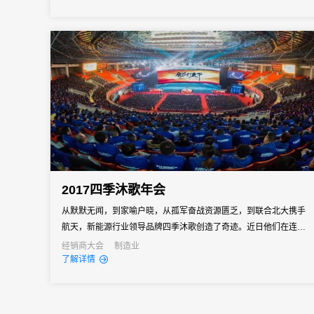
2017四季沐歌年会
从默默无闻，到家喻户晓，从孤军奋战资源匮乏，到联合北大携手
航天，新能源行业领导品牌四季沐歌创造了奇迹。近日他们在连云
港举办了2017年企业年会，而31会议作为数字会务支持全程参与，
经销商大会
制造业
了解详情
为近4000人的年会保驾护航。四季沐歌作为老朋友与31会议的合作
已经不止一次，据说在2016年年会上，31会议的订货系统协助四季
沐歌创...