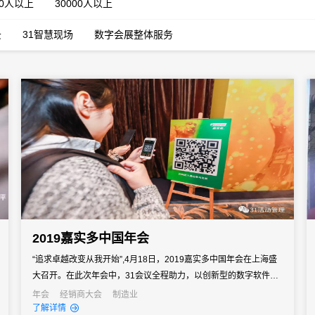
00人以上
30000人以上
云
31智慧现场
数字会展整体服务
2019嘉实多中国年会
“追求卓越改变从我开始”,4月18日，2019嘉实多中国年会在上海盛
大召开。在此次年会中，31会议全程助力，以创新型的数字软件为
嘉实多打造了不同凡响的盛宴。
年会
经销商大会
制造业
了解详情