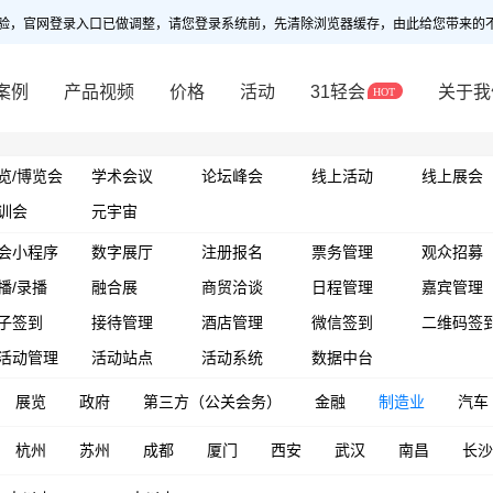
验，官网登录入口已做调整，请您登录系统前，先清除浏览器缓存，由此给您带来的
案例
产品视频
价格
活动
31轻会
关于我
览/博览会
学术会议
论坛峰会
线上活动
线上展会
训会
元宇宙
会小程序
数字展厅
注册报名
票务管理
观众招募
播/录播
融合展
商贸洽谈
日程管理
嘉宾管理
子签到
接待管理
酒店管理
微信签到
二维码签
活动管理
活动站点
活动系统
数据中台
展览
政府
第三方（公关会务）
金融
制造业
汽车
杭州
苏州
成都
厦门
西安
武汉
南昌
长沙