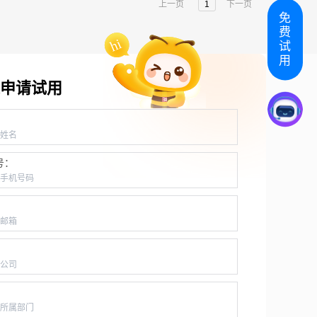
上一页
1
下一页
免
费
试
用
申请试用
：
号：
：
：
：