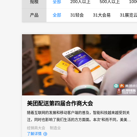
规模
全部
200人以上
500人以上
10
产品
全部
31轻会
31大会易
31展览
美团配送第四届合作商大会
随着互联网的发展和移动客户端的普及，智能科技越来越受到关
注，同时也影响了我们生活的方方面面。本次“和而不同，美美与共”
美团配送第四届合作商大会，选择了数字会务加持，他们也迎来了
经销商大会
制造业
了解详情
科技赋能活动管理下的压力解放。