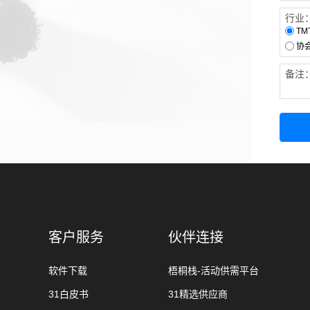
行业
TM
协
备注
客户服务
伙伴连接
软件下载
梧桐栈-活动供需平台
31白皮书
31精选供应商