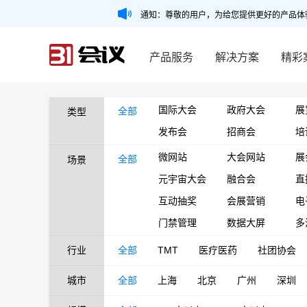
通知：尊敬的用户，为给您提供更好的产品体
产品服务
解决方案
精彩
国际大会
政府大会
展
全部
类型
发布会
招商会
培
微网站
大会网站
展
全部
场景
元宇宙大会
融合会
直
互动抽奖
会展营销
电
门禁管理
数据大屏
多
行业
全部
TMT
医疗医药
社团协会
城市
全部
上海
北京
广州
深圳