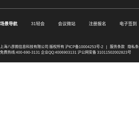
场景导航
31轻会
会议微站
注册报名
电子签到
上海八彦图信息科技有限公司 版权所有
沪ICP备10004253号-2
|
服务条款
隐私条
免费热线:400-690-3131 企业QQ:4006903131 沪公网安备 31011502002823号