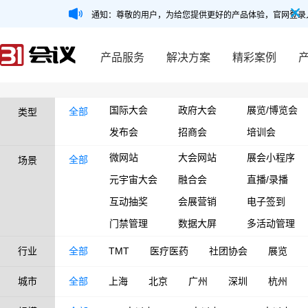
通知：尊敬的用户，为给您提供更好的产品体验，官网登录
产品服务
解决方案
精彩案例
国际大会
政府大会
展览/博览会
全部
类型
发布会
招商会
培训会
微网站
大会网站
展会小程序
全部
场景
元宇宙大会
融合会
直播/录播
互动抽奖
会展营销
电子签到
门禁管理
数据大屏
多活动管理
行业
全部
TMT
医疗医药
社团协会
展览
城市
全部
上海
北京
广州
深圳
杭州