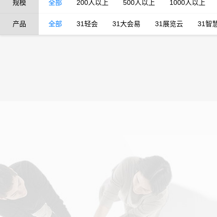
规模
全部
200人以上
500人以上
1000人以上
产品
全部
31轻会
31大会易
31展览云
31智