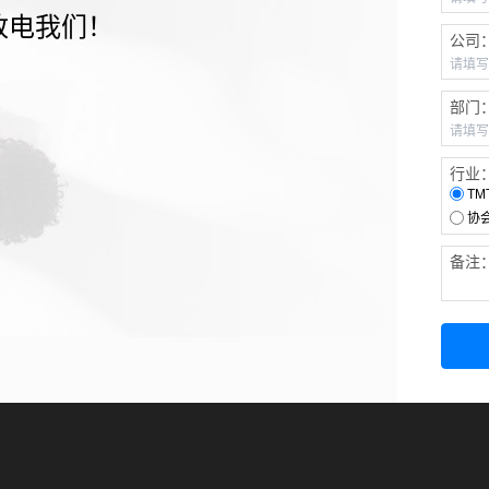
致电我们！
公司
部门
行业
TM
协
备注