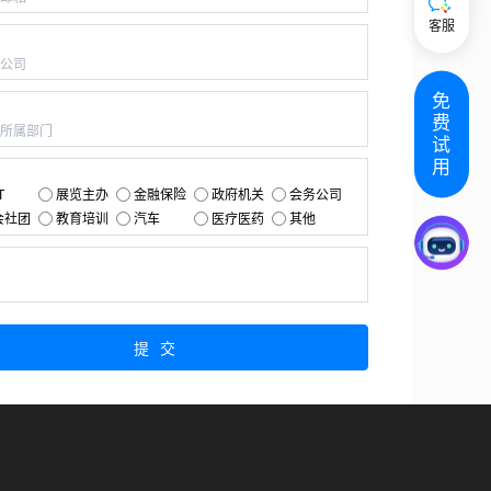
客服
：
免
：
费
试
用
：
T
展览主办
金融保险
政府机关
会务公司
会社团
教育培训
汽车
医疗医药
其他
：
提交