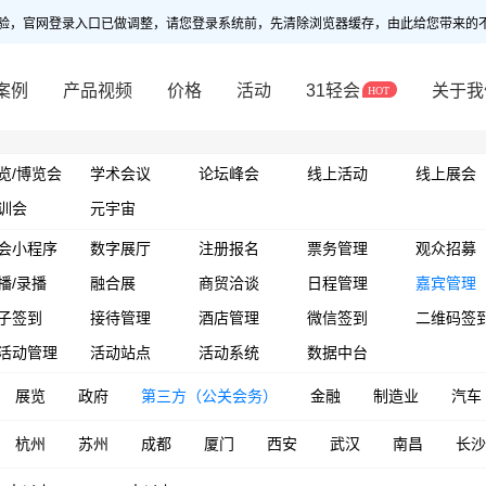
验，官网登录入口已做调整，请您登录系统前，先清除浏览器缓存，由此给您带来的
案例
产品视频
价格
活动
31轻会
关于我
览/博览会
学术会议
论坛峰会
线上活动
线上展会
训会
元宇宙
会小程序
数字展厅
注册报名
票务管理
观众招募
播/录播
融合展
商贸洽谈
日程管理
嘉宾管理
子签到
接待管理
酒店管理
微信签到
二维码签
活动管理
活动站点
活动系统
数据中台
展览
政府
第三方（公关会务）
金融
制造业
汽车
杭州
苏州
成都
厦门
西安
武汉
南昌
长沙