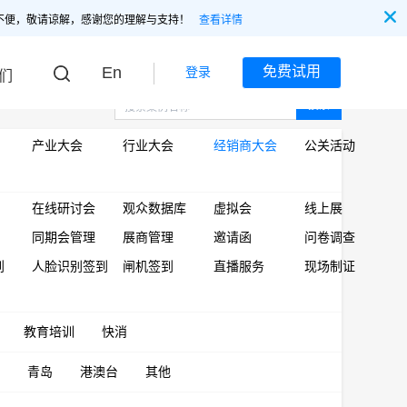
不便，敬请谅解，感谢您的理解与支持！
查看详情
En
免费试用
登录
们
搜索
产业大会
行业大会
经销商大会
公关活动
在线研讨会
观众数据库
虚拟会
线上展
同期会管理
展商管理
邀请函
问卷调查
到
人脸识别签到
闸机签到
直播服务
现场制证
教育培训
快消
青岛
港澳台
其他