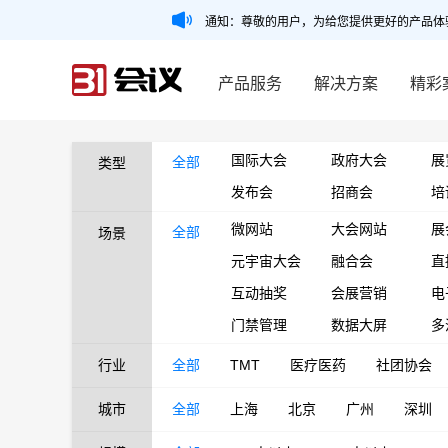
通知：尊敬的用户，为给您提供更好的产品体
产品服务
解决方案
精彩
国际大会
政府大会
展
全部
类型
发布会
招商会
培
微网站
大会网站
展
全部
场景
元宇宙大会
融合会
直
互动抽奖
会展营销
电
门禁管理
数据大屏
多
行业
全部
TMT
医疗医药
社团协会
城市
全部
上海
北京
广州
深圳