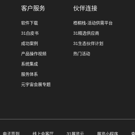
客户服务
伙伴连接
软件下载
梧桐栈-活动供需平台
31白皮书
31精选供应商
成功案例
31生态伙伴计划
产品操作视频
热门活动
系统集成
服务体系
元宇宙会展专题
电子签到
线上会客厅
31展览云
展览小程序