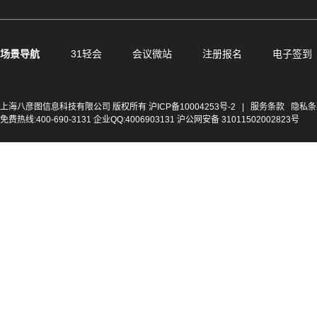
场景导航
31轻会
会议微站
注册报名
电子签到
上海八彦图信息科技有限公司 版权所有
沪ICP备10004253号-2
|
服务条款
隐私条
免费热线:400-690-3131 企业QQ:4006903131 沪公网安备 31011502002823号