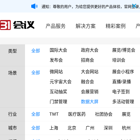
通知：尊敬的用户，为给您提供更好的产品体验，官网登录
产品服务
解决方案
精彩案例
国际大会
政府大会
展览/博览会
全部
类型
发布会
招商会
培训会
微网站
大会网站
展会小程序
全部
场景
元宇宙大会
融合会
直播/录播
互动抽奖
会展营销
电子签到
门禁管理
数据大屏
多活动管理
行业
全部
TMT
医疗医药
社团协会
展览
城市
全部
上海
北京
广州
深圳
杭州