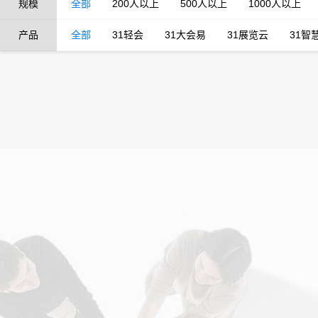
规模
全部
200人以上
500人以上
1000人以上
产品
全部
31轻会
31大会易
31展览云
31智