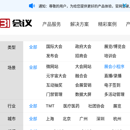
通知：尊敬的用户，为给您提供更好的产品体验，官网登录
产品服务
解决方案
精彩案例
国际大会
政府大会
展览/博览会
全部
类型
发布会
招商会
培训会
微网站
大会网站
展会小程序
全部
场景
元宇宙大会
融合会
直播/录播
互动抽奖
会展营销
电子签到
门禁管理
数据大屏
多活动管理
行业
全部
TMT
医疗医药
社团协会
展览
城市
全部
上海
北京
广州
深圳
杭州