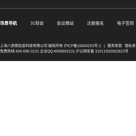
场景导航
31轻会
会议微站
注册报名
电子签到
上海八彦图信息科技有限公司 版权所有
沪ICP备10004253号-2
|
服务条款
隐私条
免费热线:400-690-3131 企业QQ:4006903131 沪公网安备 31011502002823号