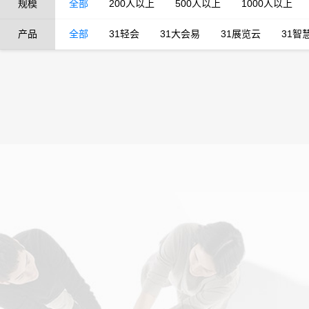
规模
全部
200人以上
500人以上
1000人以上
产品
全部
31轻会
31大会易
31展览云
31智