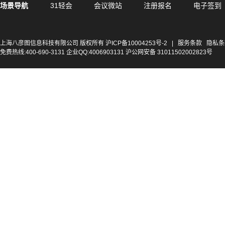
场景导航
31轻会
会议微站
注册报名
电子签到
上海八彦图信息科技有限公司 版权所有
沪ICP备10004253号-2
|
服务条款
隐私条
免费热线:400-690-3131 企业QQ:4006903131 沪公网安备 31011502002823号