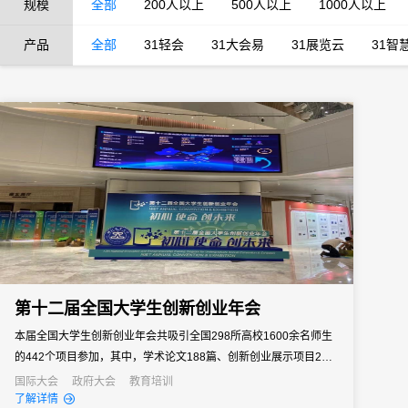
规模
全部
200人以上
500人以上
1000人以上
产品
全部
31轻会
31大会易
31展览云
31智
第十二届全国大学生创新创业年会
本届全国大学生创新创业年会共吸引全国298所高校1600余名师生
的442个项目参加，其中，学术论文188篇、创新创业展示项目203
项、创业推介项目51项。31会议作为独家数字会务支持，为本次大
国际大会
政府大会
教育培训
了解详情
创年会提供了包含电子签到、现场制证、RFID无障碍闸机签到、数