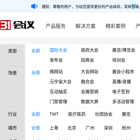
通知：尊敬的用户，为给您提供更好的产品体验，官网登录
产品服务
解决方案
精彩案例
国际大会
政府大会
展览/博览会
全部
类型
发布会
招商会
培训会
微网站
大会网站
展会小程序
全部
场景
元宇宙大会
融合会
直播/录播
互动抽奖
会展营销
电子签到
门禁管理
数据大屏
多活动管理
行业
全部
TMT
医疗医药
社团协会
展览
城市
全部
上海
北京
广州
深圳
杭州