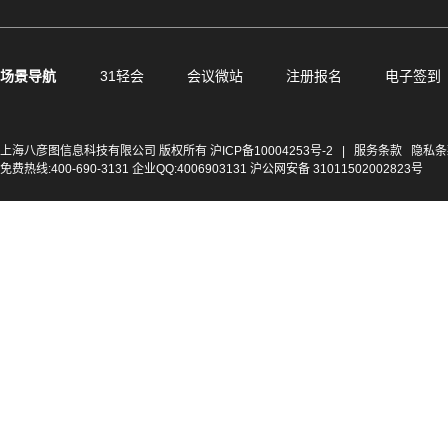
场景导航
31轻会
会议微站
注册报名
电子签到
上海八彦图信息科技有限公司 版权所有
沪ICP备10004253号-2
|
服务条款
隐私条
免费热线:400-690-3131 企业QQ:4006903131 沪公网安备 31011502002823号