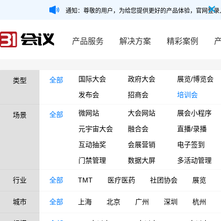
通知：尊敬的用户，为给您提供更好的产品体验，官网登录
产品服务
解决方案
精彩案例
国际大会
政府大会
展览/博览会
全部
类型
发布会
招商会
培训会
微网站
大会网站
展会小程序
全部
场景
元宇宙大会
融合会
直播/录播
互动抽奖
会展营销
电子签到
门禁管理
数据大屏
多活动管理
行业
全部
TMT
医疗医药
社团协会
展览
城市
全部
上海
北京
广州
深圳
杭州