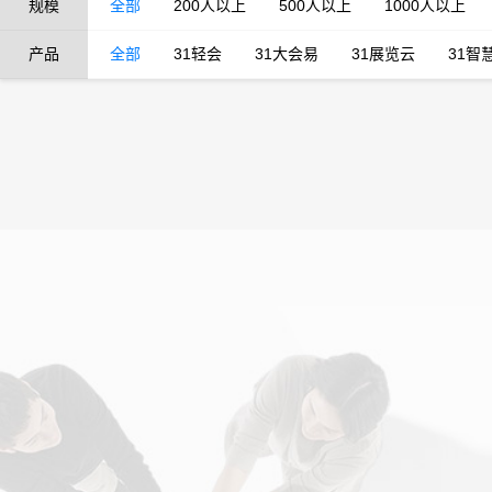
规模
全部
200人以上
500人以上
1000人以上
产品
全部
31轻会
31大会易
31展览云
31智