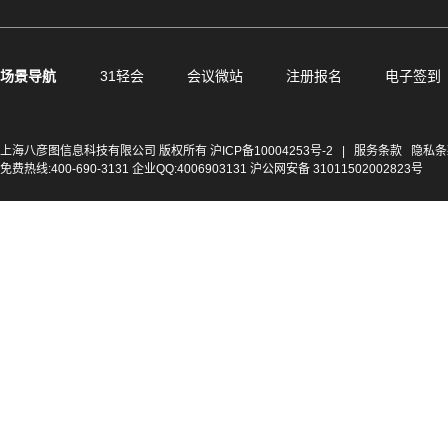
场景导航
31轻会
会议微站
注册报名
电子签到
上海八彦图信息科技有限公司 版权所有
沪ICP备10004253号-2
|
服务条款
隐私条
免费热线:400-690-3131 企业QQ:4006903131 沪公网安备 31011502002823号