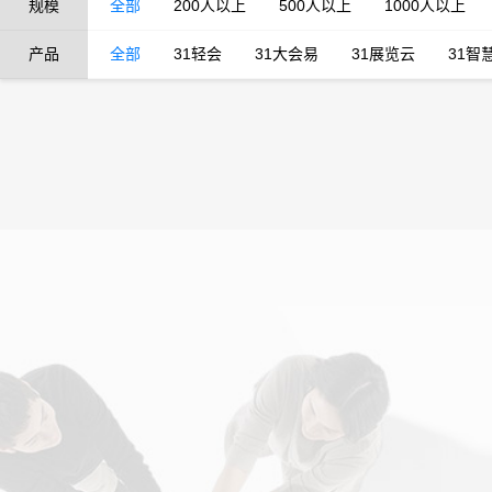
规模
全部
200人以上
500人以上
1000人以上
产品
全部
31轻会
31大会易
31展览云
31智