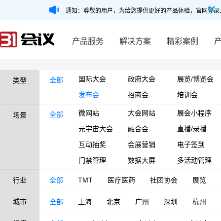
通知：尊敬的用户，为给您提供更好的产品体验，官网登录
产品服务
解决方案
精彩案例
国际大会
政府大会
展览/博览会
全部
类型
发布会
招商会
培训会
微网站
大会网站
展会小程序
全部
场景
元宇宙大会
融合会
直播/录播
互动抽奖
会展营销
电子签到
门禁管理
数据大屏
多活动管理
行业
全部
TMT
医疗医药
社团协会
展览
城市
全部
上海
北京
广州
深圳
杭州